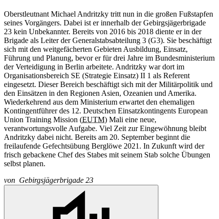
Oberstleutnant Michael Andritzky tritt nun in die großen Fußstapfen
seines Vorgängers. Dabei ist er innerhalb der Gebirgsjägerbrigade
23 kein Unbekannter. Bereits von 2016 bis 2018 diente er in der
Brigade als Leiter der Generalstabsabteilung 3 (G3). Sie beschäftigt
sich mit den weitgefächerten Gebieten Ausbildung, Einsatz,
Führung und Planung, bevor er für drei Jahre im Bundesministerium
der Verteidigung in Berlin arbeitete. Andritzky war dort im
Organisationsbereich SE (Strategie Einsatz) II 1 als Referent
eingesetzt. Dieser Bereich beschäftigt sich mit der Militärpolitik und
den Einsätzen in den Regionen Asien, Ozeanien und Amerika.
Wiederkehrend aus dem Ministerium erwartet den ehemaligen
Kontingentführer des 12. Deutschen Einsatzkontingents European
Union Training Mission (
EUTM
) Mali eine neue,
verantwortungsvolle Aufgabe. Viel Zeit zur Eingewöhnung bleibt
Andritzky dabei nicht. Bereits am 20. September beginnt die
freilaufende Gefechtsübung Berglöwe 2021. In Zukunft wird der
frisch gebackene Chef des Stabes mit seinem Stab solche Übungen
selbst planen.
von
Gebirgsjägerbrigade 23