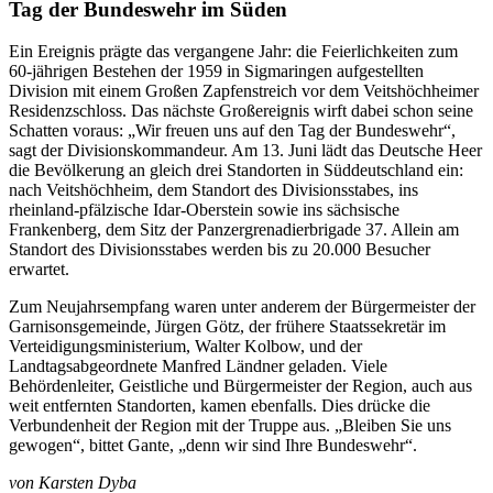
Tag der Bundeswehr im Süden
Ein Ereignis prägte das vergangene Jahr: die Feierlichkeiten zum
60-jährigen Bestehen der 1959 in Sigmaringen aufgestellten
Division mit einem Großen Zapfenstreich vor dem Veitshöchheimer
Residenzschloss. Das nächste Großereignis wirft dabei schon seine
Schatten voraus: „Wir freuen uns auf den Tag der Bundeswehr“,
sagt der Divisionskommandeur. Am 13. Juni lädt das Deutsche Heer
die Bevölkerung an gleich drei Standorten in Süddeutschland ein:
nach Veitshöchheim, dem Standort des Divisionsstabes, ins
rheinland-pfälzische Idar-Oberstein sowie ins sächsische
Frankenberg, dem Sitz der Panzergrenadierbrigade 37. Allein am
Standort des Divisionsstabes werden bis zu 20.000 Besucher
erwartet.
Zum Neujahrsempfang waren unter anderem der Bürgermeister der
Garnisonsgemeinde, Jürgen Götz, der frühere Staatssekretär im
Verteidigungsministerium, Walter Kolbow, und der
Landtagsabgeordnete Manfred Ländner geladen. Viele
Behördenleiter, Geistliche und Bürgermeister der Region, auch aus
weit entfernten Standorten, kamen ebenfalls. Dies drücke die
Verbundenheit der Region mit der Truppe aus. „Bleiben Sie uns
gewogen“, bittet Gante, „denn wir sind Ihre Bundeswehr“.
von
Karsten Dyba