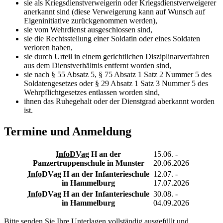
sie als Kriegsdienstverweigerin oder Kriegsdienstverweigerer
anerkannt sind (diese Verweigerung kann auf Wunsch auf
Eigeninitiative zurückgenommen werden),
sie vom Wehrdienst ausgeschlossen sind,
sie die Rechtsstellung einer Soldatin oder eines Soldaten
verloren haben,
sie durch Urteil in einem gerichtlichen Disziplinarverfahren
aus dem Dienstverhältnis entfernt worden sind,
sie nach § 55 Absatz 5, § 75 Absatz 1 Satz 2 Nummer 5 des
Soldatengesetzes oder § 29 Absatz 1 Satz 3 Nummer 5 des
Wehrpflichtgesetzes entlassen worden sind,
ihnen das Ruhegehalt oder der Dienstgrad aberkannt worden
ist.
Termine und Anmeldung
InfoDVag
H an der
15.06. -
Panzertruppenschule in Munster
20.06.2026
InfoDVag
H an der Infanterieschule
12.07. -
in Hammelburg
17.07.2026
InfoDVag
H an der Infanterieschule
30.08. -
in Hammelburg
04.09.2026
Bitte senden Sie Ihre Unterlagen vollständig ausgefüllt und