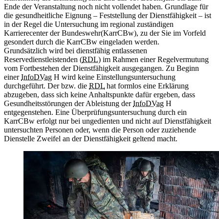
Ende der Veranstaltung noch nicht vollendet haben. Grundlage für
die gesundheitliche Eignung – Feststellung der Dienstfähigkeit – ist
in der Regel die Untersuchung im regional zuständigen
Karrierecenter der Bundeswehr(KarrCBw), zu der Sie im Vorfeld
gesondert durch die KarrCBw eingeladen werden.
Grundsätzlich wird bei dienstfähig entlassenen
Reservedienstleistenden (
RDL
) im Rahmen einer Regelvermutung
vom Fortbestehen der Dienstfähigkeit ausgegangen. Zu Beginn
einer
InfoDVag
H wird keine Einstellungsuntersuchung
durchgeführt. Der bzw. die
RDL
hat formlos eine Erklärung
abzugeben, dass sich keine Anhaltspunkte dafür ergeben, dass
Gesundheitsstörungen der Ableistung der
InfoDVag
H
entgegenstehen. Eine Überprüfungsuntersuchung durch ein
KarrCBw erfolgt nur bei ungedienten und nicht auf Dienstfähigkeit
untersuchten Personen oder, wenn die Person oder zuziehende
Dienstelle Zweifel an der Dienstfähigkeit geltend macht.