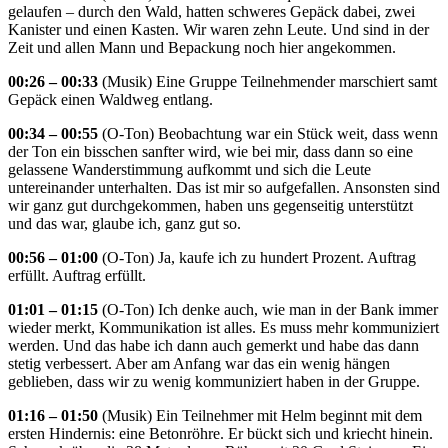
gelaufen – durch den Wald, hatten schweres Gepäck dabei, zwei
Kanister und einen Kasten. Wir waren zehn Leute. Und sind in der
Zeit und allen Mann und Bepackung noch hier angekommen.
00:26 – 00:33
(Musik) Eine Gruppe Teilnehmender marschiert samt
Gepäck einen Waldweg entlang.
00:34 – 00:55
(O-Ton) Beobachtung war ein Stück weit, dass wenn
der Ton ein bisschen sanfter wird, wie bei mir, dass dann so eine
gelassene Wanderstimmung aufkommt und sich die Leute
untereinander unterhalten. Das ist mir so aufgefallen. Ansonsten sind
wir ganz gut durchgekommen, haben uns gegenseitig unterstützt
und das war, glaube ich, ganz gut so.
00:56 – 01:00
(O-Ton) Ja, kaufe ich zu hundert Prozent. Auftrag
erfüllt. Auftrag erfüllt.
01:01 – 01:15
(O-Ton) Ich denke auch, wie man in der Bank immer
wieder merkt, Kommunikation ist alles. Es muss mehr kommuniziert
werden. Und das habe ich dann auch gemerkt und habe das dann
stetig verbessert. Aber am Anfang war das ein wenig hängen
geblieben, dass wir zu wenig kommuniziert haben in der Gruppe.
01:16 – 01:50
(Musik) Ein Teilnehmer mit Helm beginnt mit dem
ersten Hindernis: eine Betonröhre. Er bückt sich und kriecht hinein.