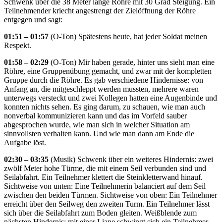
Schwenk über die 38 Meter lange Röhre mit 30 Grad Steigung. Ein
Teilnehmender kriecht angestrengt der Zielöffnung der Röhre
entgegen und sagt:
01:51 – 01:57
(O-Ton) Spätestens heute, hat jeder Soldat meinen
Respekt.
01:58 – 02:29
(O-Ton) Mir haben gerade, hinter uns sieht man eine
Röhre, eine Gruppenübung gemacht, und zwar mit der kompletten
Gruppe durch die Röhre. Es gab verschiedene Hindernisse: von
Anfang an, die mitgeschleppt werden mussten, mehrere waren
unterwegs versteckt und zwei Kollegen hatten eine Augenbinde und
konnten nichts sehen. Es ging darum, zu schauen, wie man auch
nonverbal kommunizieren kann und das im Vorfeld sauber
abgesprochen wurde, wie man sich in welcher Situation am
sinnvollsten verhalten kann. Und wie man dann am Ende die
Aufgabe löst.
02:30 – 03:35
(Musik) Schwenk über ein weiteres Hindernis: zwei
zwölf Meter hohe Türme, die mit einem Seil verbunden sind und
Seilabfahrt. Ein Teilnehmer klettert die Steinkletterwand hinauf.
Sichtweise von unten: Eine Teilnehmerin balanciert auf dem Seil
zwischen den beiden Türmen. Sichtweise von oben: Ein Teilnehmer
erreicht über den Seilweg den zweiten Turm. Ein Teilnehmer lässt
sich über die Seilabfahrt zum Boden gleiten. Weißblende zum
nächsten Hindernis: mit einer Liane schwingt sich ein Teilnehmer