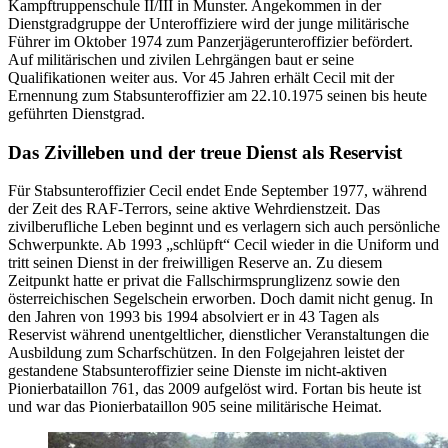
Kampftruppenschule II/III in Munster. Angekommen in der
Dienstgradgruppe der Unteroffiziere wird der junge militärische
Führer im Oktober 1974 zum Panzerjägerunteroffizier befördert.
Auf militärischen und zivilen Lehrgängen baut er seine
Qualifikationen weiter aus. Vor 45 Jahren erhält Cecil mit der
Ernennung zum Stabsunteroffizier am 22.10.1975 seinen bis heute
geführten Dienstgrad.
Das Zivilleben und der treue Dienst als Reservist
Für Stabsunteroffizier Cecil endet Ende September 1977, während
der Zeit des RAF-Terrors, seine aktive Wehrdienstzeit. Das
zivilberufliche Leben beginnt und es verlagern sich auch persönliche
Schwerpunkte. Ab 1993 „schlüpft“ Cecil wieder in die Uniform und
tritt seinen Dienst in der freiwilligen Reserve an. Zu diesem
Zeitpunkt hatte er privat die Fallschirmsprunglizenz sowie den
österreichischen Segelschein erworben. Doch damit nicht genug. In
den Jahren von 1993 bis 1994 absolviert er in 43 Tagen als
Reservist während unentgeltlicher, dienstlicher Veranstaltungen die
Ausbildung zum Scharfschützen. In den Folgejahren leistet der
gestandene Stabsunteroffizier seine Dienste im nicht-aktiven
Pionierbataillon 761, das 2009 aufgelöst wird. Fortan bis heute ist
und war das Pionierbataillon 905 seine militärische Heimat.