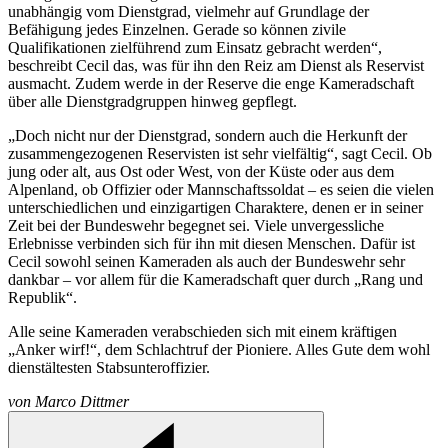
unabhängig vom Dienstgrad, vielmehr auf Grundlage der
Befähigung jedes Einzelnen. Gerade so können zivile
Qualifikationen zielführend zum Einsatz gebracht werden“,
beschreibt Cecil das, was für ihn den Reiz am Dienst als Reservist
ausmacht. Zudem werde in der Reserve die enge Kameradschaft
über alle Dienstgradgruppen hinweg gepflegt.
„Doch nicht nur der Dienstgrad, sondern auch die Herkunft der
zusammengezogenen Reservisten ist sehr vielfältig“, sagt Cecil. Ob
jung oder alt, aus Ost oder West, von der Küste oder aus dem
Alpenland, ob Offizier oder Mannschaftssoldat – es seien die vielen
unterschiedlichen und einzigartigen Charaktere, denen er in seiner
Zeit bei der Bundeswehr begegnet sei. Viele unvergessliche
Erlebnisse verbinden sich für ihn mit diesen Menschen. Dafür ist
Cecil sowohl seinen Kameraden als auch der Bundeswehr sehr
dankbar – vor allem für die Kameradschaft quer durch „Rang und
Republik“.
Alle seine Kameraden verabschieden sich mit einem kräftigen
„Anker wirf!“, dem Schlachtruf der Pioniere. Alles Gute dem wohl
dienstältesten Stabsunteroffizier.
von
Marco Dittmer