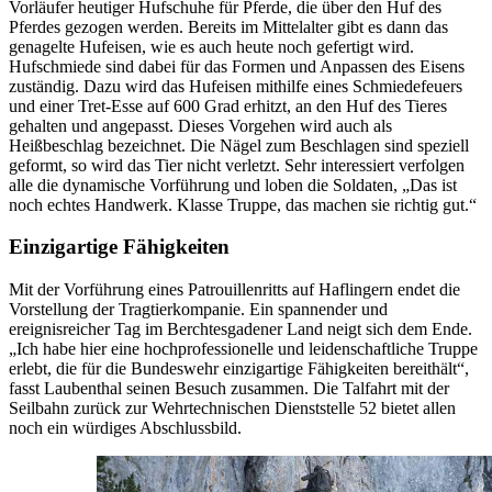
Vorläufer heutiger Hufschuhe für Pferde, die über den Huf des
Pferdes gezogen werden. Bereits im Mittelalter gibt es dann das
genagelte Hufeisen, wie es auch heute noch gefertigt wird.
Hufschmiede sind dabei für das Formen und Anpassen des Eisens
zuständig. Dazu wird das Hufeisen mithilfe eines Schmiedefeuers
und einer Tret-Esse auf 600 Grad erhitzt, an den Huf des Tieres
gehalten und angepasst. Dieses Vorgehen wird auch als
Heißbeschlag bezeichnet. Die Nägel zum Beschlagen sind speziell
geformt, so wird das Tier nicht verletzt. Sehr interessiert verfolgen
alle die dynamische Vorführung und loben die Soldaten, „Das ist
noch echtes Handwerk. Klasse Truppe, das machen sie richtig gut.“
Einzigartige Fähigkeiten
Mit der Vorführung eines Patrouillenritts auf Haflingern endet die
Vorstellung der Tragtierkompanie. Ein spannender und
ereignisreicher Tag im Berchtesgadener Land neigt sich dem Ende.
„Ich habe hier eine hochprofessionelle und leidenschaftliche Truppe
erlebt, die für die Bundeswehr einzigartige Fähigkeiten bereithält“,
fasst Laubenthal seinen Besuch zusammen. Die Talfahrt mit der
Seilbahn zurück zur Wehrtechnischen Dienststelle 52 bietet allen
noch ein würdiges Abschlussbild.