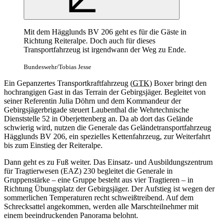
Mit dem Hägglunds BV 206 geht es für die Gäste in
Richtung Reiteralpe. Doch auch für dieses
Transportfahrzeug ist irgendwann der Weg zu Ende.
Bundeswehr/Tobias Jesse
Ein Gepanzertes Transportkraftfahrzeug (
GTK
) Boxer bringt den
hochrangigen Gast in das Terrain der Gebirgsjäger. Begleitet von
seiner Referentin Julia Döhrn und dem Kommandeur der
Gebirgsjägerbrigade steuert Laubenthal die Wehrtechnische
Dienststelle 52 in Oberjettenberg an. Da ab dort das Gelände
schwierig wird, nutzen die Generale das Geländetransportfahrzeug
Hägglunds BV 206, ein spezielles Kettenfahrzeug, zur Weiterfahrt
bis zum Einstieg der Reiteralpe.
Dann geht es zu Fuß weiter. Das Einsatz- und Ausbildungszentrum
für Tragtierwesen (EAZ) 230 begleitet die Generale in
Gruppenstärke – eine Gruppe besteht aus vier Tragtieren – in
Richtung Übungsplatz der Gebirgsjäger. Der Aufstieg ist wegen der
sommerlichen Temperaturen recht schweißtreibend. Auf dem
Schrecksattel angekommen, werden alle Marschteilnehmer mit
einem beeindruckenden Panorama belohnt.