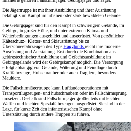
Infanterie gehören Fallschirmjäger, Gebirgsjäger und Jäger.
Die Jägertruppe ist mit ihrer Ausbildung und ihrer Ausrüstung
befähigt zum Kampf im urbanen oder stark bewaldeten Gelände.
Die Gebirgsjäger sind für den Kampf in schwierigem Gelände, im
Gebirge, in großer Höhe, und unter extremen Klima- und
Wetterbedingungen ausgebildet und ausgerüstet. Von persönlicher
Kälteschutz-, Kletter- und Skiausrüstung bis zu
Überschneefahrzeugen des Typs
Hägglunds
reicht ihre moderne
Ausrüstung und Ausstattung. Erst durch die Kombination aus
gebirgstechnischer Ausbildung und Gefechtsausbildung im
Gebirgsgelände wird der Gebirgskampf möglich. Die Versorgung
erfolgt abhängig von Gelände, Witterung und Feindlage durch
Kraftfahrzeuge, Hubschrauber oder auch Tragtiere, besonders
Maultiere.
Die Fallschirmjägertruppe kann Luftlandeoperationen mit
Transportflugzeugen- und hubschraubern oder im Fallschirmsprung
umsetzen. Deshalb sind Fallschirmjäger größtenteils mit leichten
Waffen und leichten Spezialfahrzeugen ausgerüstet. Sie sind in der
Lage, für kurze Zeit den infanteristischen Kampf ohne
Unterstützung durch andere Truppen zu führen.