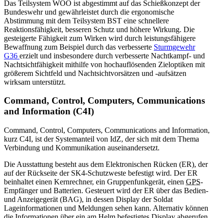
Das Teilsystem WOO ist abgestimmt auf das Schießkonzept der
Bundeswehr und gewährleistet durch die ergonomische
Abstimmung mit dem Teilsystem BST eine schnellere
Reaktionsfähigkeit, besseren Schutz und höhere Wirkung. Die
gesteigerte Fähigkeit zum Wirken wird durch leistungsfähigere
Bewaffnung zum Beispiel durch das verbesserte
Sturmgewehr
G36
erzielt und insbesondere durch verbesserte Nachtkampf- und
Nachtsichtfähigkeit mithilfe von hochauflösenden Zieloptiken mit
größerem Sichtfeld und Nachtsichtvorsätzen und -aufsätzen
wirksam unterstützt.
Command, Control, Computers, Communications
and Information (
C4I)
Command, Control, Computers, Communications and Information,
kurz C4I, ist der Systemanteil von IdZ, der sich mit dem Thema
Verbindung und Kommunikation auseinandersetzt.
Die Ausstattung besteht aus dem Elektronischen Rücken (ER), der
auf der Rückseite der SK4-Schutzweste befestigt wird. Der ER
beinhaltet einen Kernrechner, ein Gruppenfunkgerät, einen
GPS
-
Empfänger und Batterien. Gesteuert wird der ER über das Bedien-
und Anzeigegerät (BAG), in dessen
Display
der Soldat
Lageinformationen und Meldungen sehen kann. Alternativ können
die Informationen über ein am Helm befestigtes Display abgerufen