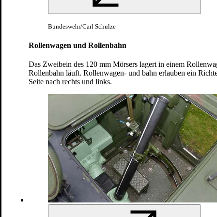
Motorleistung
220 kW / 300 PS
Bundeswehr/Carl Schulze
Geschwindigkeit
62 km/h
Rollenwagen und Rollenbahn
Fahrbereich
650 km
Das Zweibein des 120 mm Mörsers lagert in einem Rollenwag
Rollenbahn läuft. Rollenwagen- und bahn erlauben ein Richte
Besatzung
4
Seite nach rechts und links.
Mörser, Kaliber 120 mm,
Bewaffnung
Maschinengewehr MG3
Gefechtsgewicht
12,8 t
Der Panzermörser M113 in Aktion