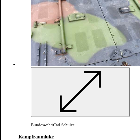
Mörserkaliber
6.360 m
max.
Schussweite
650 km
Fahrbereich
Panzermörser M113: Ein modifizierter
Mannschaftstransportwagen
Der Panzermörser M113 trägt einen Mörser des Kalibers 120
Millimeter. Dieser unterstützt vorrangig den Kampf der Infanterie
durch indirektes Feuer. Eingesetzt wird der Panzermörser gegen
leicht- und ungepanzerte Fahrzeuge. Der Waffeneinsatz kann
sowohl vom Fahrzeug aus als auch abgesetzt erfolgen. Mit dem
Mörser werden hochexplosive Patronen, kurz
HE
-Munition,
Leucht-, Nebel- und Übungsmunition verschossen.
Bundeswehr/Carl Schulze
Kampfraumluke