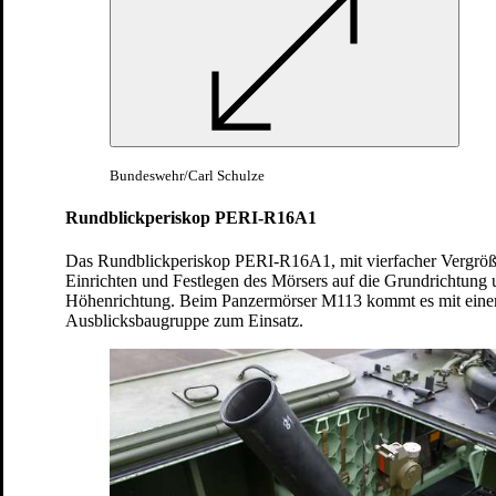
Bundeswehr/Carl Schulze
Durch die sehr steile und gekrümmte Flugbahn
Rundblickperiskop PERI-R16A1
der Geschosse bekämpfen die Soldaten sogar
Ziele hinter Deckungen.
Das Rundblickperiskop PERI-R16A1, mit vierfacher Vergröß
Einrichten und Festlegen des Mörsers auf die Grundrichtung 
Bundeswehr/Marco Dorow
Höhenrichtung. Beim Panzermörser M113 kommt es mit eine
Ausblicksbaugruppe zum Einsatz.