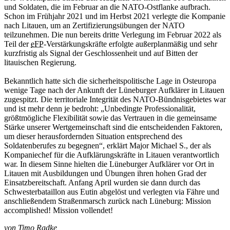
und Soldaten, die im Februar an die NATO-Ostflanke aufbrach.
Schon im Frühjahr 2021 und im Herbst 2021 verlegte die Kompanie
nach Litauen, um an Zertifizierungsübungen der NATO
teilzunehmen. Die nun bereits dritte Verlegung im Februar 2022 als
Teil der
eFP
-Verstärkungskräfte erfolgte außerplanmäßig und sehr
kurzfristig als Signal der Geschlossenheit und auf Bitten der
litauischen Regierung.
Bekanntlich hatte sich die sicherheitspolitische Lage in Osteuropa
wenige Tage nach der Ankunft der Lüneburger Aufklärer in Litauen
zugespitzt. Die territoriale Integrität des NATO-Bündnisgebietes war
und ist mehr denn je bedroht: „Unbedingte Professionalität,
größtmögliche Flexibilität sowie das Vertrauen in die gemeinsame
Stärke unserer Wertgemeinschaft sind die entscheidenden Faktoren,
um dieser herausfordernden Situation entsprechend des
Soldatenberufes zu begegnen“, erklärt Major Michael S., der als
Kompaniechef für die Aufklärungskräfte in Litauen verantwortlich
war. In diesem Sinne hielten die Lüneburger Aufklärer vor Ort in
Litauen mit Ausbildungen und Übungen ihren hohen Grad der
Einsatzbereitschaft. Anfang April wurden sie dann durch das
Schwesterbataillon aus Eutin abgelöst und verlegten via Fähre und
anschließendem Straßenmarsch zurück nach Lüneburg: Mission
accomplished! Mission vollendet!
von
Timo Radke