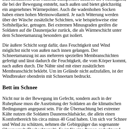
die bei der Bewegung entsteht, nach außen und bietet gleichzeitig
ein angenehmes Wärmepolster. Auch die wadenhohen Socken
haben einen hohen Merinowollanteil. Je nach Witterung werden
über der Wäsche zusätzliche Schichten, wie beispielsweise eine
Softshelljacke, getragen. Bei extremen Minusgraden greifen die
Soldaten auf die Daunenjacke zurück, die als Wärmeschicht unter
dem Schneetarnanzug besonders gut isoliert.
Die äußere Schicht sorgt dafür, dass Feuchtigkeit und Wind
möglichst nicht von außen nach innen gelangen. Der
Schneetarnanzug ist aus mehreren speziellen Membranschichten
gefertigt und lässt dadurch die Feuchtigkeit, die vom Körper kommt,
nach außen durch. Die Nähte sind mit einer zusätzlichen
Membranschicht beklebt. Um im Gelände nicht aufzufallen, ist der
Windbreaker obendrein mit Schneetarn bedruckt.
Bett im Schnee
Nicht nur in der Bewegung im Gefecht, sondern auch in der
Ruhephase muss die Ausrüstung der Soldaten an die klimatischen
Bedingungen angepasst sein. Für die Übernachtung bei extremer
Kälte nutzen die Soldaten Daunenschlafsäcke, die allein einen
Komfortbereich bis circa minus 40 Grad haben. Um sich vor Schnee
und Wind zu schützen, nehmen die Gebirgsjäger das sogenannte