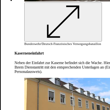
Marschieren & Formaldienst
Theorie Waffenausbildung (G36 &
P8)
Monat
Trockenübung an der Waffe
1
Grundlagen der Inneren Führung
Grundlagen Politische Bildung
Grundlagen Wehrrecht
Ausbildung im Fernmeldebetrieb
Bundeswehr/Deutsch-Französisches Versorgungsbataillon
Orientierung im Gelände
Schießausbildung Grundlage
Kaserneneinfahrt
(AGSAP)
Gefechtsdienst
Erster scharfer Schuss
Neben der Einfahrt zur Kaserne befindet sich die Wache. Hier
Überleben im Felde
Ihrem Dienstantritt mit den entsprechenden Unterlagen an (E
ABC
-Schutzausbildung
Personalausweis).
Monat
Wachausbildung
2
Biwak (Zeltlager)
Hören und Sehen bei eingeschränkter
Sicht
Ausbildung am Nachtsichtgerät
LUCIE
Steigerung der körperlichen
Leistungsfähigkeit