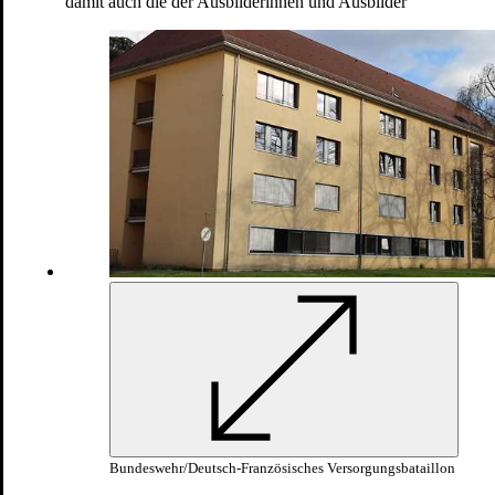
damit auch die der Ausbilderinnen und Ausbilder
Das Deutsch-Französische Versorgungsbataillon
bietet Ihnen die einmalige Chance, während Ihrer
Basisausbildung gemeinsam mit Ihren
französischen Kameradinnen und Kameraden
Herausforderungen zu meistern
Bundeswehr/Deutsch-Französisches
Versorgungsbataillon
Bundeswehr/Deutsch-Französisches Versorgungsbataillon