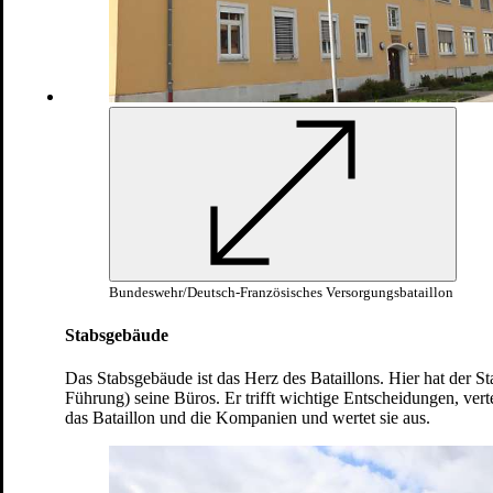
Wachschießen
Formaldienst
Orientieren in der Nacht im Gelände
Ersthelfer-A-Ausbildung
Monat
Schießen (P8)
3
Rekrutenbesichtigung
Eid und Feierliches Gelöbnis
Steigerung der körperlichen
Leistungsfähigkeit
Waffen- und Geräteausbildung
Panzerfaust
Bundeswehr/Deutsch-Französisches Versorgungsbataillon
Theorieunterricht Panzerfaust
Monat
Praxisunterricht mit der Panzerfaust
Stabsgebäude
4
Schießausbildung Panzerfaust
(Schießsimulator)
Das Stabsgebäude ist das Herz des Bataillons. Hier hat der Sta
Steigerung der körperlichen
Führung) seine Büros. Er trifft wichtige Entscheidungen, verte
Leistungsfähigkeit
das Bataillon und die Kompanien und wertet sie aus.
Gruppengefechtsschießen
Gruppe in der Sicherung