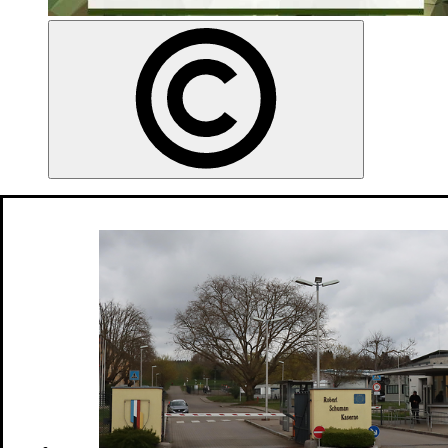
Ablauf der Basisausbildung
Ihre Basisausbildung setzt sich aus der dreimonatigen
bundeswehreinheitlichen Heimatschutzausbildung Streitkräfte und
der anschließenden Heimatschutzausbildung Streitkräfte
Fortgeschritten zusammen.
Die folgenden Ausbildungsinhalte werden Ihnen in der
Basisausbildung vermittelt. Der zeitliche Ablauf und die
Reihenfolge der Themen können variieren.
Einschleusung & Einkleidung