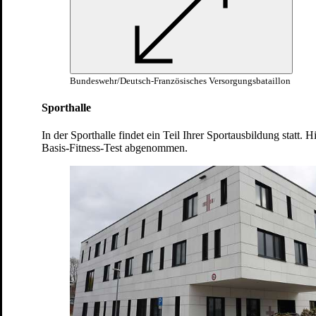
verschiedene Rettungsgriffe kennen.
Bundeswehr/Deutsch-Französisches
Versorgungsbataillon
Bundeswehr/Deutsch-Französisches Versorgungsbataillon
Sporthalle
In der Sporthalle findet ein Teil Ihrer Sportausbildung statt. 
Basis-Fitness-Test abgenommen.
Befehlsausgabe bei der Abschlussübung: Vor
Ihrer „Feuertaufe“, der Abschlussprüfung,
erhalten Sie die letzten Befehle durch Ihre
Ausbilder und Prüfer im Gelände.
Bundeswehr/Deutsch-Französisches
Versorgungsbataillon