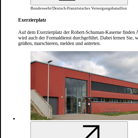
Gewinnen Sie, wie hier auf dem Seilsteg, an
Bundeswehr/Deutsch-Französisches Versorgungsbataillon
Sicherheit und Selbstvertrauen – wir zeigen
Ihnen, was in Ihnen steckt und dass Sie es
Exerzierplatz
können!
Bundeswehr/Deutsch-Französisches
Auf dem Exerzierplatz der Robert-Schuman-Kaserne finden Ap
Versorgungsbataillon
wird auch der Formaldienst durchgeführt. Dabei lernen Sie, wi
grüßen, marschieren, melden und antreten.
Wenn einer Ihrer Kameraden verwundet wird,
zählt Ihre Leistungsfähigkeit. Sie werden in
Erster Hilfe ausgebildet und lernen dabei