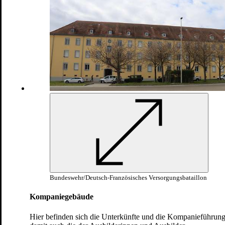
Theorieunterricht Handgranaten
Monat
Werfen mit der Übungshandgranate
5
Panzerkennung
Panzervernichtungstrupps
Fliegerabwehrtrupps
Spähtrupps zu Fuß
Ergänzungsausbildung Steigerung der
Kriegstauglichkeit
Monat
Steigerung der körperlichen
6
Leistungsfähigkeit
Ausschleusung/Versetzung
Stammeinheit
Die Basisausbildung in Bildern
Bundeswehr/Deutsch-Französisches Versorgungsbataillon
Kompaniegebäude
Hier befinden sich die Unterkünfte und die Kompanieführun