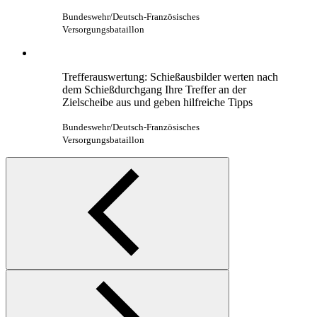
Waffe gehört zum Rüstzeug eines jeden
Soldaten/einer jeden Soldatin
Bundeswehr/Deutsch-Französisches
Versorgungsbataillon
Erste Schießübungen mit dem Gewehr G36. Sie
folgen auf die theoretische und praktische
Waffenkunde und die Ausbildung im
Schießsimulator.
Bundeswehr/Deutsch-Französisches
Versorgungsbataillon
Trefferauswertung: Schießausbilder werten nach
dem Schießdurchgang Ihre Treffer an der
Zielscheibe aus und geben hilfreiche Tipps
Bundeswehr/Deutsch-Französisches
Versorgungsbataillon