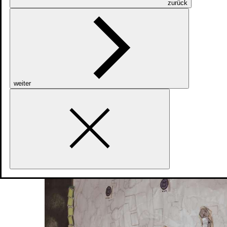
zurück
weiter
Mithilfe eines taktischen Geländesandkastens
werden verschiedene Gefechtslagen erläutert und
nach der Übung ausgewertet, damit Sie im
Training sicher handeln können
Bundeswehr/Deutsch-Französisches
Versorgungsbataillon