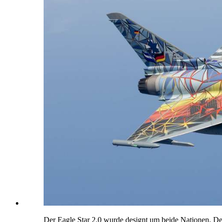
Der Eagle Star 2.0 wurde designt um beide Nationen, Deu