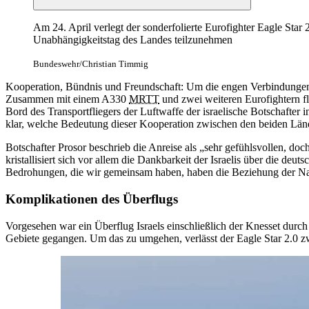
Am 24. April verlegt der sonderfolierte Eurofighter Eagle Sta
Unabhängigkeitstag des Landes teilzunehmen
Bundeswehr/Christian Timmig
Kooperation, Bündnis und Freundschaft: Um die engen Verbindungen mi
Zusammen mit einem A330
MRTT
und zwei weiteren Eurofightern f
Bord des Transportfliegers der Luftwaffe der israelische Botschafter i
klar, welche Bedeutung dieser Kooperation zwischen den beiden Län
Botschafter Prosor beschrieb die Anreise als „sehr gefühlsvollen, do
kristallisiert sich vor allem die Dankbarkeit der Israelis über die de
Bedrohungen, die wir gemeinsam haben, haben die Beziehung der Nat
Komplikationen des Überflugs
Vorgesehen war ein Überflug Israels einschließlich der Knesset durch
Gebiete gegangen. Um das zu umgehen, verlässt der Eagle Star 2.0 zw