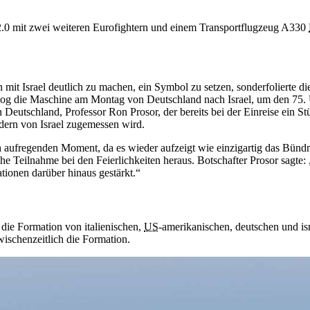
r 2.0 mit zwei weiteren Eurofightern und einem Transportflugzeug A330
t Israel deutlich zu machen, ein Symbol zu setzen, sonderfolierte die
log die Maschine am Montag von Deutschland nach Israel, um den 75. 
n Deutschland, Professor Ron Prosor, der bereits bei der Einreise ein S
dern von Israel zugemessen wird.
ch aufregenden Moment, da es wieder aufzeigt wie einzigartig das Bündn
utsche Teilnahme bei den Feierlichkeiten heraus. Botschafter Prosor sag
ionen darüber hinaus gestärkt.“
 die Formation von italienischen,
US
-amerikanischen, deutschen und is
ischenzeitlich die Formation.