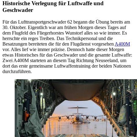
Historische Verlegung für Luftwaffe und
Geschwader
Für das Lufttransportgeschwader 62 begann die Übung bereits am
30. Oktober.
Eigentlich
war am frühen Morgen
dieses Tages auf
dem Flugfeld des Fliegerhorstes Wunstorf
alles so wie immer.
Es
herrschte ein reges Treiben.
Das Technikpersonal und die
Besatzungen bereiteten die für den Flugdienst vorgesehen
A400M
vor.
Alles lief wie immer präzise. Dennoch
hatte
dieser Morgen
etwas
H
istorisches für das Geschwader und die gesamte Luftwaffe
:
Zwei
A400M starteten an diesem Tag Richtung Neuseeland, um
dort das erste
gemeinsame
Luftwaffentraining der beiden Nationen
durchzuführen.