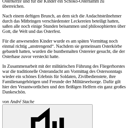
Osterkerze und für die Kinder ein Schoko-Osterlamm zu
überreichen.
Nach einem deftigen Brunch, an dem sich die Andachtsteilnehmer
durch das Mitbringen verschiedenster Leckereien beteiligt hatten,
saßen alle noch einige Stunden beisammen und philosophierten über
Gott, die Welt und das Osterfest.
Für die anwesenden Kinder wurde es am späten Vormittag noch
einmal richtig „anstrengend“. Nachdem sie gemeinsam Osterkörbe
gebastelt hatten, wurden die buntbemalten Ostereier gesucht, die der
Osterhase zuvor versteckt hatte.
In Zusammenarbeit mit der militärischen Führung des Fliegerhorstes
war die traditionelle Osterandacht am Vormittag des Ostersonntags
wieder ein schönes Erlebnis für Soldaten, Zivilbedienstete, ihre
Familienangehörigen und Freunde der Militärseelsorge. Dafür gilt
hier den Verantwortlichen und den fleißigen Helfern ein ganz großes
Dankeschön.
von
André Stache