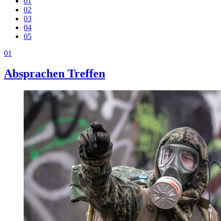
01
02
03
04
05
01
Absprachen Treffen