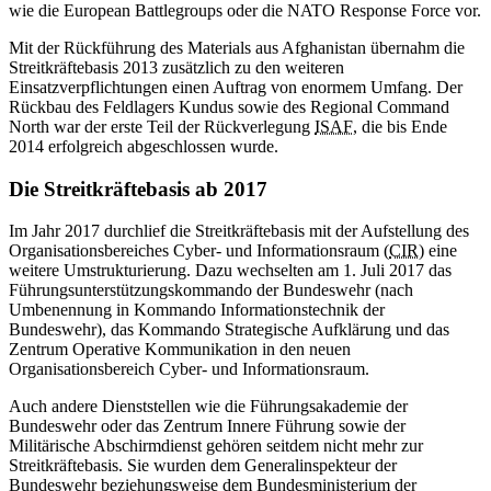
wie die European Battlegroups oder die NATO Response Force vor.
Mit der Rückführung des Materials aus Afghanistan übernahm die
Streitkräftebasis 2013 zusätzlich zu den weiteren
Einsatzverpflichtungen einen Auftrag von enormem Umfang. Der
Rückbau des Feldlagers Kundus sowie des Regional Command
North war der erste Teil der Rückverlegung
ISAF
, die bis Ende
2014 erfolgreich abgeschlossen wurde.
Die Streitkräftebasis ab 2017
Im Jahr 2017 durchlief die Streitkräftebasis mit der Aufstellung des
Organisationsbereiches Cyber- und Informationsraum (
CIR
) eine
weitere Umstrukturierung. Dazu wechselten am 1. Juli 2017 das
Führungsunterstützungskommando der Bundeswehr (nach
Umbenennung in Kommando Informationstechnik der
Bundeswehr), das Kommando Strategische Aufklärung und das
Zentrum Operative Kommunikation in den neuen
Organisationsbereich Cyber- und Informationsraum.
Auch andere Dienststellen wie die Führungsakademie der
Bundeswehr oder das Zentrum Innere Führung sowie der
Militärische Abschirmdienst gehören seitdem nicht mehr zur
Streitkräftebasis. Sie wurden dem Generalinspekteur der
Bundeswehr beziehungsweise dem Bundesministerium der