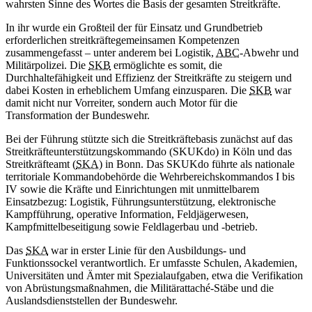
wahrsten Sinne des Wortes die Basis der gesamten Streitkräfte.
In ihr wurde ein Großteil der für Einsatz und Grundbetrieb
erforderlichen streitkräftegemeinsamen Kompetenzen
zusammengefasst – unter anderem bei Logistik,
ABC
-Abwehr und
Militärpolizei. Die
SKB
ermöglichte es somit, die
Durchhaltefähigkeit und Effizienz der Streitkräfte zu steigern und
dabei Kosten in erheblichem Umfang einzusparen. Die
SKB
war
damit nicht nur Vorreiter, sondern auch Motor für die
Transformation der Bundeswehr.
Bei der Führung stützte sich die Streitkräftebasis zunächst auf das
Streitkräfteunterstützungskommando (SKUKdo) in Köln und das
Streitkräfteamt (
SKA
) in Bonn. Das SKUKdo führte als nationale
territoriale Kommandobehörde die Wehrbereichskommandos I bis
IV sowie die Kräfte und Einrichtungen mit unmittelbarem
Einsatzbezug: Logistik, Führungsunterstützung, elektronische
Kampfführung, operative Information, Feldjägerwesen,
Kampfmittelbeseitigung sowie Feldlagerbau und -betrieb.
Das
SKA
war in erster Linie für den Ausbildungs- und
Funktionssockel verantwortlich. Er umfasste Schulen, Akademien,
Universitäten und Ämter mit Spezialaufgaben, etwa die Verifikation
von Abrüstungsmaßnahmen, die Militärattaché-Stäbe und die
Auslandsdienststellen der Bundeswehr.