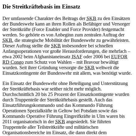
Die Streitkräftebasis im Einsatz
Der umfassende Charakter des Beitrags der
SKB
zu den Einsätzen
der Bundeswehr kann an ihren Rollen als Befähiger und Versorger
der Streitkräfte (Force Enabler und Force Provider) festgemacht
werden. So gehörte es von Anbeginn zum zentralen Auftrag der
SKB
, die strategische Mobilität der Bundeswehr zu gewährleisten.
Dieser Auftrag stellte die
SKB
insbesondere bei schnellen
Anfangsoperationen vor große Herausforderungen, die mehrfach –
etwa 2002 beim Afghanistaneinsatz
ISAF
oder 2006 bei
EUFOR
RD Congo
zum Schutz von Wahlen – mit Bravour bewältigt
wurden. Seit ihrer Gründung versorgte die
SKB
weltweit die
Einsatzkontingente der Bundeswehr mit allem, was benötigt wurde.
Ein Einsatz der Bundeswehr ohne Beteiligung und Unterstützung
der Streitkräftebasis war seither nicht mehr möglich.
Durchschnittlich 20 bis 25 Prozent der Einsatzkontingente wurden
durch Truppenteile der Streitkräftebasis gestellt. Auch das
Einsatzführungskommando und das Kommando Führung
Operationen Spezialkräfte in Geltow bei Potsdam sowie das
Kommando Operative Führung Eingreifkräfte in Ulm waren bis
2011 organisatorisch in der
SKB
angesiedelt. Sie führten
Truppenteile aller Teilstreitkräfte und militärischen
Organisationsbereiche im Einsatz, die dann direkt dem