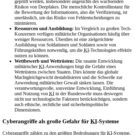
geprüft werden, insbesondere angesichts des wachsenden
Risikos von Deepfakes. Die menschliche Kontrollinstanz für
die Bewertung der Informationen, also die Verifizierung, ist
unerlässlich, um das Risiko von Fehlentscheidungen zu
minimieren.
Ressourcen und Ausbildung:
Im Vergleich zu großen Tech-
Konzernen verfügen militärische Organisationen häufig über
weniger Ressourcen. Überdies ist eine zielgerichtete
Ausbildung von Soldatinnen und Soldaten sowie von
Führungskräften notwendig, um die
KI
-Technologien effektiv
nutzen zu können.
Wettbewerb und Wettrüsten:
Die rasante Entwicklung
militärischer
KI
-Anwendungen birgt die Gefahr eines
Wettrüstens zwischen Staaten. Dies könnte das globale
Machtgleichgewicht destabilisieren und die Schwelle zur
Anwendung militärischer Gewalt sinken lassen. Die
verantwortungsvolle, souveräne Entwicklung, Einführung
und Nutzung von
KI
in der Bundeswehr muss deswegen
nicht nur technologische Faktoren berücksichtigen, sondern
auch ethische, rechtliche und sicherheitspolitische
Dimensionen.
Cyberangriffe als große Gefahr für
KI
-Systeme
Cyberangriffe zählen zu den größten Bedrohungen für
KI
-Systeme.