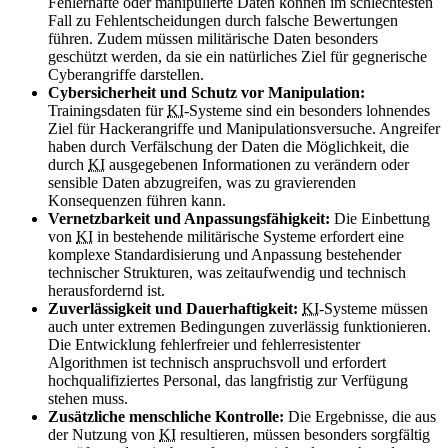
Fehlerhafte oder manipulierte Daten können im schlechtesten
Fall zu Fehlentscheidungen durch falsche Bewertungen
führen. Zudem müssen militärische Daten besonders
geschützt werden, da sie ein natürliches Ziel für gegnerische
Cyberangriffe darstellen.
Cybersicherheit und Schutz vor Manipulation:
Trainingsdaten für
KI
-Systeme sind ein besonders lohnendes
Ziel für Hackerangriffe und Manipulationsversuche. Angreifer
haben durch Verfälschung der Daten die Möglichkeit, die
durch
KI
ausgegebenen Informationen zu verändern oder
sensible Daten abzugreifen, was zu gravierenden
Konsequenzen führen kann.
Vernetzbarkeit und Anpassungsfähigkeit:
Die Einbettung
von
KI
in bestehende militärische Systeme erfordert eine
komplexe Standardisierung und Anpassung bestehender
technischer Strukturen, was zeitaufwendig und technisch
herausfordernd ist.
Zuverlässigkeit und Dauerhaftigkeit:
KI
-Systeme müssen
auch unter extremen Bedingungen zuverlässig funktionieren.
Die Entwicklung fehlerfreier und fehlerresistenter
Algorithmen ist technisch anspruchsvoll und erfordert
hochqualifiziertes Personal, das langfristig zur Verfügung
stehen muss.
Zusätzliche menschliche Kontrolle:
Die Ergebnisse, die aus
der Nutzung von
KI
resultieren, müssen besonders sorgfältig