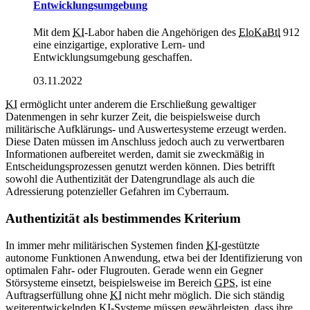
Entwicklungsumgebung
Mit dem
KI
-Labor haben die Angehörigen des
EloKaBtl
912
eine einzigartige, explorative Lern- und
Entwicklungsumgebung geschaffen.
03.11.2022
KI
ermöglicht unter anderem die Erschließung gewaltiger
Datenmengen in sehr kurzer Zeit, die beispielsweise durch
militärische Aufklärungs- und Auswertesysteme erzeugt werden.
Diese Daten müssen im Anschluss jedoch auch zu verwertbaren
Informationen aufbereitet werden, damit sie zweckmäßig in
Entscheidungsprozessen genutzt werden können. Dies betrifft
sowohl die Authentizität der Datengrundlage als auch die
Adressierung potenzieller Gefahren im Cyberraum.
Authentizität als bestimmendes Kriterium
In immer mehr militärischen Systemen finden
KI
-gestützte
autonome Funktionen Anwendung, etwa bei der Identifizierung von
optimalen Fahr- oder Flugrouten. Gerade wenn ein Gegner
Störsysteme einsetzt, beispielsweise im Bereich
GPS
, ist eine
Auftragserfüllung ohne
KI
nicht mehr möglich. Die sich ständig
weiterentwickelnden
KI
-Systeme müssen gewährleisten, dass ihre