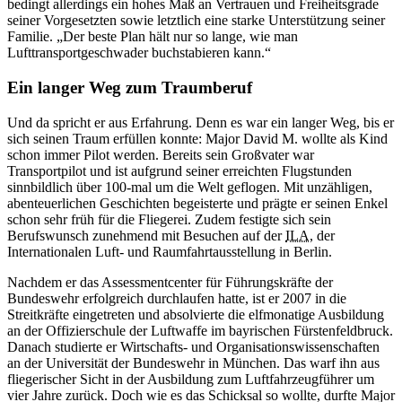
bedingt allerdings ein hohes Maß an Vertrauen und Freiheitsgrade
seiner Vorgesetzten sowie letztlich eine starke Unterstützung seiner
Familie. „Der beste Plan hält nur so lange, wie man
Lufttransportgeschwader buchstabieren kann.“
Ein langer Weg zum Traumberuf
Und da spricht er aus Erfahrung. Denn es war ein langer Weg, bis er
sich seinen Traum erfüllen konnte: Major David M. wollte als Kind
schon immer Pilot werden. Bereits sein Großvater war
Transportpilot und ist aufgrund seiner erreichten Flugstunden
sinnbildlich über 100-mal um die Welt geflogen. Mit unzähligen,
abenteuerlichen Geschichten begeisterte und prägte er seinen Enkel
schon sehr früh für die Fliegerei. Zudem festigte sich sein
Berufswunsch zunehmend mit Besuchen auf der
ILA
, der
Internationalen Luft- und Raumfahrtausstellung in Berlin.
Nachdem er das Assessmentcenter für Führungskräfte der
Bundeswehr erfolgreich durchlaufen hatte, ist er 2007 in die
Streitkräfte eingetreten und absolvierte die elfmonatige Ausbildung
an der Offizierschule der Luftwaffe im bayrischen Fürstenfeldbruck.
Danach studierte er Wirtschafts- und Organisationswissenschaften
an der Universität der Bundeswehr in München. Das warf ihn aus
fliegerischer Sicht in der Ausbildung zum Luftfahrzeugführer um
vier Jahre zurück. Doch wie es das Schicksal so wollte, durfte Major