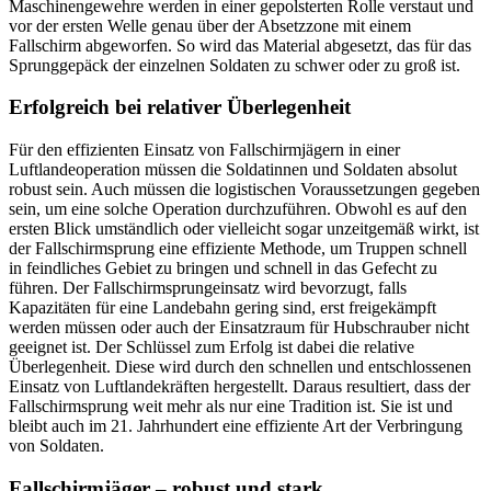
Maschinengewehre werden in einer gepolsterten Rolle verstaut und
vor der ersten Welle genau über der Absetzzone mit einem
Fallschirm abgeworfen. So wird das Material abgesetzt, das für das
Sprunggepäck der einzelnen Soldaten zu schwer oder zu groß ist.
Erfolgreich bei relativer Überlegenheit
Für den effizienten Einsatz von Fallschirmjägern in einer
Luftlandeoperation müssen die Soldatinnen und Soldaten absolut
robust sein. Auch müssen die logistischen Voraussetzungen gegeben
sein, um eine solche Operation durchzuführen. Obwohl es auf den
ersten Blick umständlich oder vielleicht sogar unzeitgemäß wirkt, ist
der Fallschirmsprung eine effiziente Methode, um Truppen schnell
in feindliches Gebiet zu bringen und schnell in das Gefecht zu
führen. Der Fallschirmsprungeinsatz wird bevorzugt, falls
Kapazitäten für eine Landebahn gering sind, erst freigekämpft
werden müssen oder auch der Einsatzraum für Hubschrauber nicht
geeignet ist. Der Schlüssel zum Erfolg ist dabei die relative
Überlegenheit. Diese wird durch den schnellen und entschlossenen
Einsatz von Luftlandekräften hergestellt. Daraus resultiert, dass der
Fallschirmsprung weit mehr als nur eine Tradition ist. Sie ist und
bleibt auch im 21. Jahrhundert eine effiziente Art der Verbringung
von Soldaten.
Fallschirmjäger – robust und stark