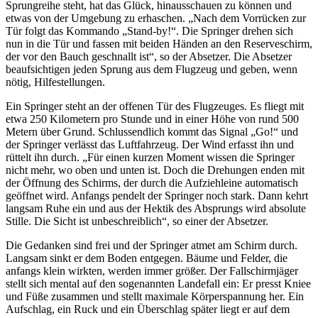
Sprungreihe steht, hat das Glück, hinausschauen zu können und
etwas von der Umgebung zu erhaschen. „Nach dem Vorrücken zur
Tür folgt das Kommando „Stand-by!“. Die Springer drehen sich
nun in die Tür und fassen mit beiden Händen an den Reserveschirm,
der vor den Bauch geschnallt ist“, so der Absetzer. Die Absetzer
beaufsichtigen jeden Sprung aus dem Flugzeug und geben, wenn
nötig, Hilfestellungen.
Ein Springer steht an der offenen Tür des Flugzeuges. Es fliegt mit
etwa 250 Kilometern pro Stunde und in einer Höhe von rund 500
Metern über Grund. Schlussendlich kommt das Signal „Go!“ und
der Springer verlässt das Luftfahrzeug. Der Wind erfasst ihn und
rüttelt ihn durch. „Für einen kurzen Moment wissen die Springer
nicht mehr, wo oben und unten ist. Doch die Drehungen enden mit
der Öffnung des Schirms, der durch die Aufziehleine automatisch
geöffnet wird. Anfangs pendelt der Springer noch stark. Dann kehrt
langsam Ruhe ein und aus der Hektik des Absprungs wird absolute
Stille. Die Sicht ist unbeschreiblich“, so einer der Absetzer.
Die Gedanken sind frei und der Springer atmet am Schirm durch.
Langsam sinkt er dem Boden entgegen. Bäume und Felder, die
anfangs klein wirkten, werden immer größer. Der Fallschirmjäger
stellt sich mental auf den sogenannten Landefall ein: Er presst Kniee
und Füße zusammen und stellt maximale Körperspannung her. Ein
Aufschlag, ein Ruck und ein Überschlag später liegt er auf dem