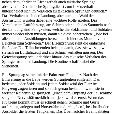
neben dem jährlichen Lizenzerhalt auch taktische Sprünge
absolviert. „Der einfache Sprungdienst zum Lizenzerhalt
unterscheidet sich im Vergleich zu taktischen Sprüngen deutlich.“
Das Verhalten nach der Landung, aber auch die Wahl der
Ausrüstung, würden dabei eine wichtige Rolle spielen. Das
Verhalten im Luftfahrzeug, am Schirm oder auch das Sammeln nach
der Landung sind Fähigkeiten, welche die Soldatinnen und Soldaten
immer wieder üben müssen, damit sie diese beherrschen. „Wie bei
allen anderen Ausbildungen herrscht auch hier das Motto – vom
Leichten zum Schweren.“ Der Lizenzsprung stellt die einfachste
Stufe dar. Die Teilnehmenden belegen damit, dass sie wissen, wie
sie sich im Luftfahrzeug und am Schirm verhalten müssen. Der
Gefechtssprung schult darüber hinaus das taktische Verhalten der
Springer nach der Landung. Die Routine schafft dabei die
Sicherheit.
Ein Sprungtag startet mit der Fahrt zum Flugplatz. Nach der
Einweisung in die Lage werden Sprungreihen eingeteilt. Das
bedeutet, jeder Soldatin und jedem Soldat wird der Platz im
Flugzeug zugewiesen und so auch genau bestimmt, wann sie in
welcher Reihenfolge springen. „Nach dem Empfang der Fallschirme
steigt die Nervosität merklich an – jetzt wird es ernst. Wenn das
Flugzeug kommt, muss es schnell gehen. Schirme und Gurte
ausbreiten, anlegen und Notverfahren durchgehen“, beschreibt der
Ausbilder die letzten Tätigkeiten. Das Üben solcher Eventualitäten