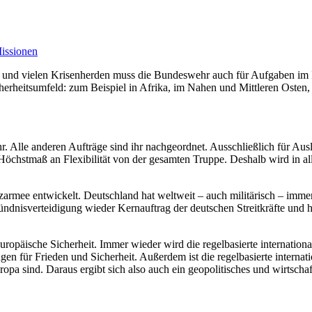
issionen
ge und vielen Krisenherden muss die Bundeswehr auch für Aufgaben im 
rheitsumfeld: zum Beispiel in Afrika, im Nahen und Mittleren Osten, i
 Alle anderen Aufträge sind ihr nachgeordnet. Ausschließlich für Aus
chstmaß an Flexibilität von der gesamten Truppe. Deshalb wird in all
zarmee entwickelt. Deutschland hat weltweit – auch militärisch – imm
isverteidigung wieder Kernauftrag der deutschen Streitkräfte und hat Pr
ropäische Sicherheit. Immer wieder wird die regelbasierte international
zungen für Frieden und Sicherheit. Außerdem ist die regelbasierte inter
pa sind. Daraus ergibt sich also auch ein geopolitisches und wirtschaft