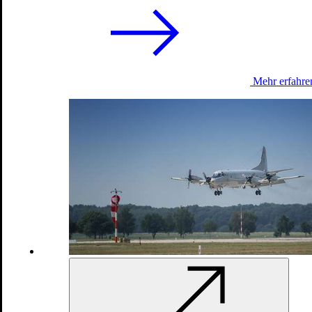
Einsätze und Missionen
Mehr erfahre
Kosovo: Die Bundeswehr bei
KFOR
Counter Daesh/Capacity Building Iraq