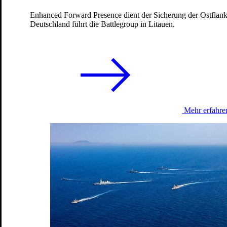
Enhanced Forward Presence dient der Sicherung der Ostfla
Anerkannte Mission
Deutschland führt die Battlegroup in Litauen.
Multinational Battlegroup Lithuania
Mehr erfahre
NATO - Unterstützungsmission
Ägäis