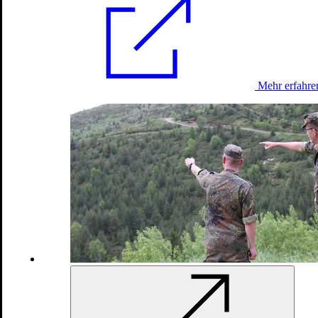
Mehr erfahre
Einsätze und Missionen
Zentrales Mittelmeer:
EUNAVFOR
MED
Irini