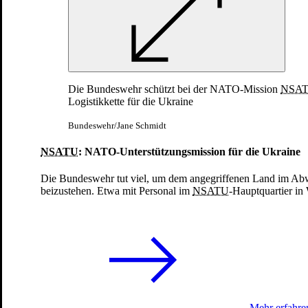
13.02.2025
Die Bundeswehr schützt bei der NATO-
Mission
NSA
Logistikkette für die Ukraine
Bundeswehr/Jane Schmidt
NSATU
: NATO-Unterstützungsmission für die Ukraine
Die Bundeswehr tut viel, um dem angegriffenen Land im A
beizustehen. Etwa mit Personal im
NSATU
-Hauptquartier in
Ich bin iM EINsatz
Ein Logistikspezialist im Einsatz
10.02.2025
Mehr erfahre