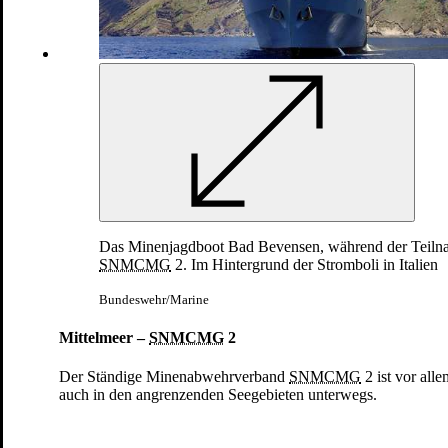
weiter
Einsätze und Missionen
In multinationalen Auslandseinsätzen engagiert sich die Bundeswehr
weltweit im Krisen- und Konfliktmanagement. Deutsche
Soldatinnen und Soldaten bilden etwa Angehörige befreundeter
Streitkräfte aus, stabilisieren Krisenregionen oder beraten
Sicherheitsbehörden. Derzeit ist die Bundeswehr an folgenden
Das Minenjagdboot Bad Bevensen, während der Teiln
Einsätzen beteiligt:
SNMCMG
2. Im Hintergrund der Stromboli in Italien
Bundeswehr/Marine
Mittelmeer –
SNMCMG
2
Der Ständige Minenabwehrverband
SNMCMG
2 ist vor all
auch in den angrenzenden Seegebieten unterwegs.