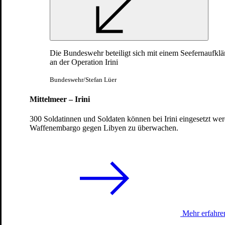
Jordanien und Irak
Die Bundeswehr beteiligt sich mit einem Seefernaufkl
an der Operation Irini
Bundeswehr/Stefan Lüer
Mittelmeer – Irini
300 Soldatinnen und Soldaten können bei Irini eingesetzt we
Waffenembargo gegen Libyen zu überwachen.
Einsätze und Missionen
Marine-Operation im Mittelmeer
Mehr erfahre