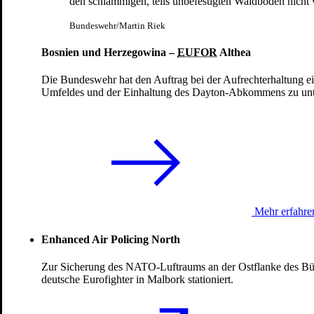
den schlammigen, teils unbefestigten Waldböden nicht 
Bundeswehr/Martin Riek
Bosnien und Herzegowina –
EUFOR
Althea
Einsätze und Missionen
Die Bundeswehr hat den Auftrag bei der Aufrechterhaltung ei
Bosnien und Herzegowina
Umfeldes und der Einhaltung des Dayton-Abkommens zu unte
Mehr erfahre
Enhanced Air Policing North
Zur Sicherung des NATO-Luftraums an der Ostflanke des Bü
deutsche Eurofighter in Malbork stationiert.
Einsätze und Missionen
Südsudan: Die Bundeswehr als Teil von
UNMISS