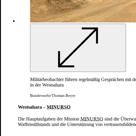
Ich bin iM EINsatz
Als Cyber Security Berater im Irak
05.03.2026
Militärbeobachter führen regelmäßig Gesprächen mit 
in der Westsahara
Bundeswehr/Thomas Beyer
Westsahara –
MINURSO
Die Hauptaufgaben der Mission
MINURSO
sind die Überwa
Waffenstillstands und die Unterstützung von vertrauensbil