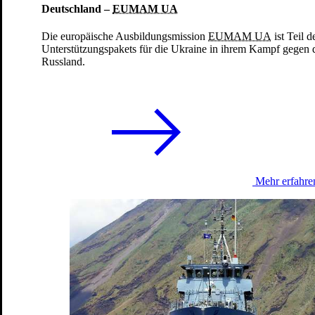
Deutschland –
EUMAM UA
Die europäische Ausbildungsmission
EUMAM UA
ist Teil d
Unterstützungspakets für die Ukraine in ihrem Kampf gegen 
Russland.
Ich bin iM EINsatz
Als Zahnarzthelfer in Erbil bei Capacity Building Iraq
28.01.2025
Mehr erfahre
zurück