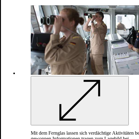
Ich bin iM EINsatz
Als Wartungsfeldwebel
Patriot
auf
Mission
in Polen
16.04.2025
Mit dem Fernglas lassen sich verdächtige Aktivitäten b
gewonnen Informationen tragen zum Lagebild bei