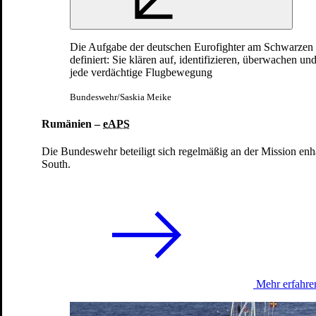
Standing NATO Maritime Group 1
Die Aufgabe der deutschen Eurofighter am Schwarzen M
definiert: Sie klären auf, identifizieren, überwachen u
Nordatlantik, Nord- und Ostsee
jede verdächtige Flugbewegung
Bundeswehr/Saskia Meike
Rumänien –
eAPS
Die Bundeswehr beteiligt sich regelmäßig an der Mission
enh
South.
Standing NATO Maritime Group 2
Mehr erfahre
Mittelmeer