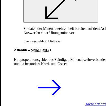
Markus K. als Militärseelsorger bei
UNIFIL
05.08.2025
Soldaten der Minenabwehreinheit bereiten auf dem Ac
Auswerfen einer Übungsmine vor
Bundeswehr/Marcel Kröncke
Atlantik –
SNMCMG
1
Hauptoperationsgebiet des Ständigen Minenabwehrverbandes i
und da besonders Nord- und Ostsee.
Ich bin iM EINsatz
Benjamin L. als Einsatzverwaltungsbeamter bei
UNIFIL
29.07.2025
Mehr erfahre