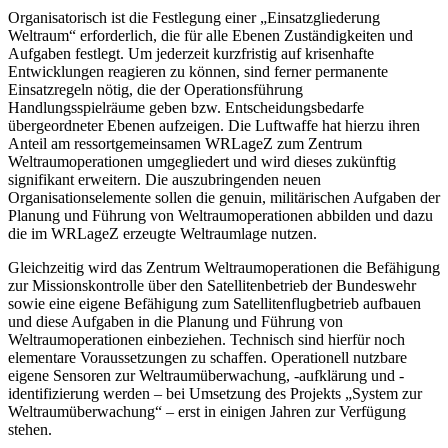
Organisatorisch ist die Festlegung einer „Einsatzgliederung
Weltraum“ erforderlich, die für alle Ebenen Zuständigkeiten und
Aufgaben festlegt. Um jederzeit kurzfristig auf krisenhafte
Entwicklungen reagieren zu können, sind ferner permanente
Einsatzregeln nötig, die der Operationsführung
Handlungsspielräume geben bzw. Entscheidungsbedarfe
übergeordneter Ebenen aufzeigen. Die Luftwaffe hat hierzu ihren
Anteil am ressortgemeinsamen WRLageZ zum Zentrum
Weltraumoperationen umgegliedert und wird dieses zukünftig
signifikant erweitern. Die auszubringenden neuen
Organisationselemente sollen die genuin, militärischen Aufgaben der
Planung und Führung von Weltraumoperationen abbilden und dazu
die im WRLageZ erzeugte Weltraumlage nutzen.
Gleichzeitig wird das Zentrum Weltraumoperationen die Befähigung
zur Missionskontrolle über den Satellitenbetrieb der Bundeswehr
sowie eine eigene Befähigung zum Satellitenflugbetrieb aufbauen
und diese Aufgaben in die Planung und Führung von
Weltraumoperationen einbeziehen. Technisch sind hierfür noch
elementare Voraussetzungen zu schaffen. Operationell nutzbare
eigene Sensoren zur Weltraumüberwachung, -aufklärung und -
identifizierung werden – bei Umsetzung des Projekts „System zur
Weltraumüberwachung“ – erst in einigen Jahren zur Verfügung
stehen.