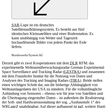
SAR
-Lupe ist ein deutsches
Satellitenaufklärungssystem. Es besteht aus fünf
identischen Kleinsatelliten und einer Bodenstation. Es
kann unabhängig von Wetter und Tageszeit
hochauflösende Bilder von jedem Punkt der Erde
liefern.
Bundeswehr/System AG
Derzeit gibt es zwei Kooperationen mit dem
DLR
RFM: das
experimentelle Weltraumüberwachungsradar German Experimental
Space
Surveillance and Tracking Radar (
GESTRA
) und zusammen
mit dem Fraunhofer Institut für die Nutzung von Daten und
Analysen des
Tracking and Imaging Radars (
TIRA
). Beide stellen
einen wichtigen Schritt dar, um die bisherige Abhängigkeit von
Weltraumlagedaten der USA zu mindern. Für die vollumfängliche
Anbindung von Sensoren – ebenso wie für jene von Satelliten und
die Übertragung eingestufter Daten – ist außerdem die Realisierung
der Soft- und Hardwareausstattung der sog. „Ausbaustufe 1“ des
WRLageZ unabdingbar. Auf dieser aufbauend ist ggf. weitere Hard-