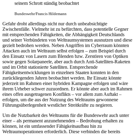
seinem Schrott ständig beobachtet
Bundeswehr/Francis Hildemann
Gefahr droht allerdings nicht nur durch unbeabsichtigte
Zwischenfälle. Vielmehr ist zu befürchten, dass potentielle Gegner
mit entsprechenden Fähigkeiten, die Abhängigkeit Deutschlands
und seiner Verbündeten von Weltraumsystemen ausnutzen und diese
gezielt bedrohen werden. Neben Angriffen im Cyberraum könnten
Attacken auch im Weltraum selbst erfolgen – zum Beispiel durch
den Einsatz von Lasern zum Blenden bzw. Zerstören von Optiken
sowie gegen Solarpaneele, aber auch durch Anti-Satelliten-Raketen
und im Orbit stationierte Satelliten. Entsprechende
Fähigkeitsentwicklungen in einzelnen Staaten konnten in den
zurückliegenden Jahren beobachtet werden. Ihr Einsatz könnte
jederzeit im Rahmen einer hybriden Kampagne erfolgen und wäre
ihrem Urheber schwer zuzuordnen. Er könnte aber auch im Rahmen
eines offen ausgetragenen Konflikts – vor allem zum Auftakt –
erfolgen, um die aus der Nutzung des Weltraums gewonnene
Führungsüberlegenheit westlicher Streitkräfte zu negieren.
Um die Nutzbarkeit des Weltraums für die Bundeswehr auch unter
einer – als permanent anzunehmenden – Bedrohung erhalten zu
können, ist ein umfassender Fähigkeitsaufbau hin zu
Weltraumoperationen erforderlich. Diese verbinden die bereits