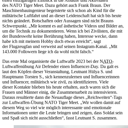
einen einzigartigen Einblick in die Abläufe und Aktivitäten
des NATO
Tiger Meet.
Dazu gehört auch Frank Braun. Der
Maschinenbauingenieur begeisterte sich schon als Kind für die
militärische Luftfahrt und an dieser Leidenschaft hat sich bis heute
nichts geändert.
Botschaften
oder Aussagen sind nicht Brauns
Schwerpunkt. „Mir kommt es auf ästhetische Videos und Bilder an,
um die Technik zu dokumentieren. Wenn ich bei Zivilisten, die mit
der Bundeswehr keine Berührung haben, Interesse wecke, dann
habe ich mit meinem Hobby doch etwas erreicht“, sagt
der Flugzeugfan und verweist auf seinen Instagram-Kanal. „Mit
143.000 Followern liege ich da wohl nicht
falsch.“
Das erste Mal organisierte die Luftwaffe 2023 bei der N
ATO
-
Luftwaffenübung Air Defender einen Influencer-Day. Da galt es
laut den Köpfen dieser Veranstaltung, Leutnant Hülya S. und
Hauptmann Torsten S., sich kennenzulernen und Influencerinnen
und Influencer, militärisch wie zivil, zu identifizieren. Viele
dieser Kontakte blieben bis heute erhalten, auch waren sich die
Frauen und Männer einig, die Zusammenarbeit zu intensivieren.
Daraus resultierte dann die Neuauflage dieses „Reichweiten“-Tags
zur Luftwaffen-Übung NATO
Tiger Meet
. „Wir wollen damit auf
diesem Weg so viel wie möglich interessante und emotionale
Informationen unter die Leute bringen und zeigen, dass Soldat sein
und Spaß sich nicht ausschließen“, fasst Leutnant S. zusammen.