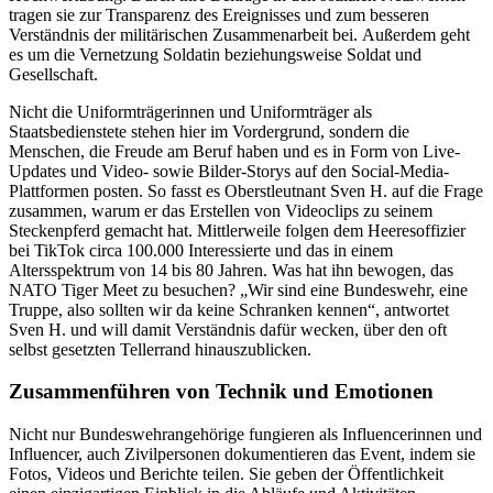
tragen sie zur Transparenz des Ereignisses und zum besseren
Verständnis der militärischen Zusammenarbeit bei. Außerdem geht
es um die Vernetzung Soldatin beziehungsweise Soldat und
Gesellschaft.
Nicht die Uniformträgerinnen und Uniformträger als
Staatsbedienstete stehen hier im Vordergrund, sondern die
Menschen, die Freude am Beruf haben und es in Form von
Live-
Updates und Video-
sowie Bilder-Storys auf den Social-Media-
Plattformen posten. So fasst es Oberstleutnant Sven H. auf die Frage
zusammen, warum er das Erstellen von Videoclips zu seinem
Steckenpferd gemacht hat. Mittlerweile folgen dem Heeresoffizier
bei TikTok circa 100.000 Interessierte und das in einem
Altersspektrum von 14 bis 80 Jahren. Was hat ihn bewogen, das
NATO Tiger Meet zu besuchen? „Wir sind eine Bundeswehr, eine
Truppe,
also sollten wir da keine Schranken k
ennen“, antwortet
Sven H. und will damit Verständnis dafür wecken, über den oft
selbst gesetzten Tellerrand hinauszublicken.
Zusammenführen von Technik und Emotionen
Nicht nur
Bundeswehrangehörige fungieren als Influencerinnen und
Influencer, auch Zivilpersonen dokumentieren das Event, indem sie
Fotos, Videos und Berichte teilen. Sie geben der Öffentlichkeit