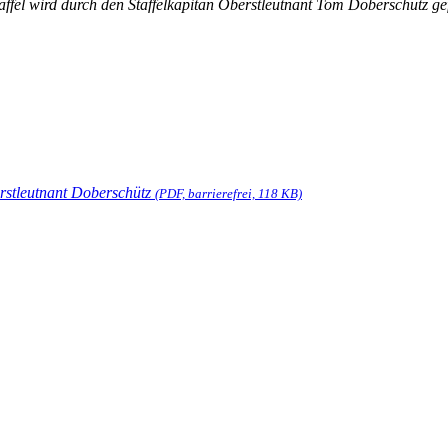
fel wird durch den Staffelkapitän Oberstleutnant Tom Doberschütz gef
rstleutnant Doberschütz
(PDF, barrierefrei, 118 KB)