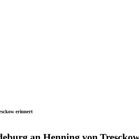
esckow erinnert
deburg an Henning von Tresckow