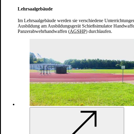
Lehrsaalgebäude
Im Lehrsaalgebäude werden sie verschiedene Unterrichtungen
Ausbildung am Ausbildungsgerät Schießsimulator Handwaff
Panzerabwehrhandwaffen (
AGSHP
) durchlaufen.
Bei der Einkleidung erhalten die Rekrutinnen
und Rekruten alle Ausrüstungsgegenstände und
Bekleidung, die sie benötigen: vom
Gefechtshelm bis zu den Socken
Bundeswehr