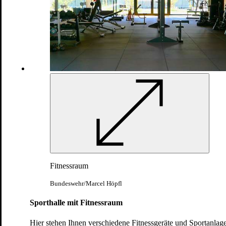
Ein weiterer elementarer Teil Ihrer
Grundausbildung ist die Sanitätsausbildung.
Hierbei erlernen Sie unter anderem den Transport
und die Versorgung von Verwundeten.
Bundeswehr/Tom Twardy
Fitnessraum
Bundeswehr/Marcel Höpfl
Einer der herausforderndsten
Sporthalle mit Fitnessraum
Ausbildungsabschnitte Ihrer Grundausbildung
sind die beiden Übungslager mit der
Hier stehen Ihnen verschiedene Fitnessgeräte und Sportanlag