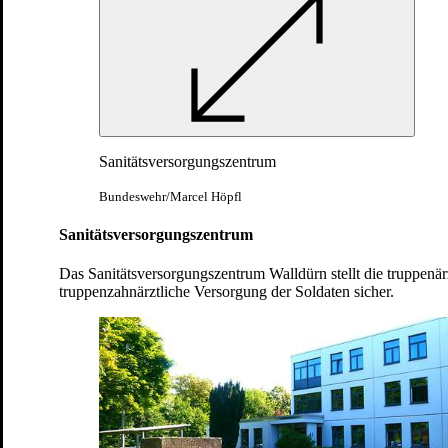
Marschieren bis hin zur Meldung an den
Vorgesetzten wird ausgebildet
Bundeswehr/Tom Twardy
Sanitätsversorgungszentrum
Bundeswehr/Marcel Höpfl
Sanitätsversorgungszentrum
Das Sanitätsversorgungszentrum Walldürn stellt die truppenärz
truppenzahnärztliche Versorgung der Soldaten sicher.
Anzugskontrolle: Tägliches Kontrollieren des
richtigen Sitzes und der Sauberkeit der Uniform
Bundeswehr/Marco Dorow