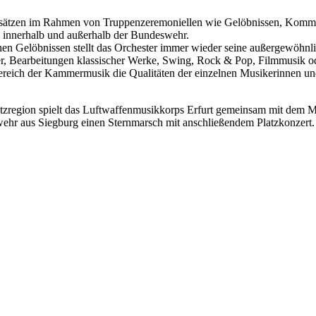
sätzen im Rahmen von Truppenzeremoniellen wie Gelöbnissen, Komm
n innerhalb und außerhalb der Bundeswehr.
ichen Gelöbnissen stellt das Orchester immer wieder seine außergewöhnl
ster, Bearbeitungen klassischer Werke, Swing, Rock & Pop, Filmmusik 
Bereich der Kammermusik die Qualitäten der einzelnen Musikerinnen u
spitzregion spielt das Luftwaffenmusikkorps Erfurt gemeinsam mit de
r aus Siegburg einen Sternmarsch mit anschließendem Platzkonzert.