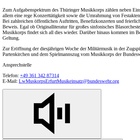
Zum Aufgabenspektrum des Thüringer Musikkorps zählen neben Ein
allem eine rege Konzerttätigkeit sowie die Umrahmung von Festakte
Bei zahlreichen öffentlichen Auftritten, Benefizkonzerten und feierl
Beweis. Egal ob Originalliteratur für großes sinfonisches Blasorche
Musikkorps findet sich all dies wieder. Darüber hinaus kommen im 
Geltung.
Zur Eröffnung der diesjährigen Woche der Militärmusik in der Zug
Partenkirchen und dem Spielmannszug vom Musikkorps der Bundesweh
Ansprechstelle
Telefon:
+49 361 342 873
14
E-Mail:
LwMuskorpsErfurtMusikeinsatz@bundeswehr.org