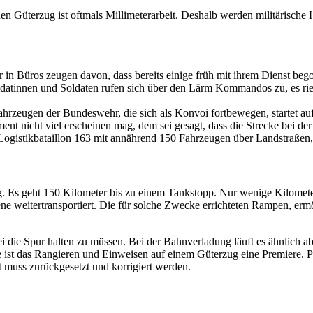
den Güterzug ist oftmals Millimeterarbeit. Deshalb werden militärisch
er in Büros zeugen davon, dass bereits einige früh mit ihrem Dienst b
datinnen und Soldaten rufen sich über den Lärm Kommandos zu, es riec
eugen der Bundeswehr, die sich als Konvoi fortbewegen, startet auf
 nicht viel erscheinen mag, dem sei gesagt, dass die Strecke bei der 
ogistikbataillon 163 mit annährend 150 Fahrzeugen über Landstraßen
g. Es geht 150 Kilometer bis zu einem Tankstopp. Nur wenige Kilometer
e weitertransportiert. Die für solche Zwecke errichteten Rampen, ermö
die Spur halten zu müssen. Bei der Bahnverladung läuft es ähnlich ab, 
 ist das Rangieren und Einweisen auf einem Güterzug eine Premiere. P
st muss zurückgesetzt und korrigiert werden.