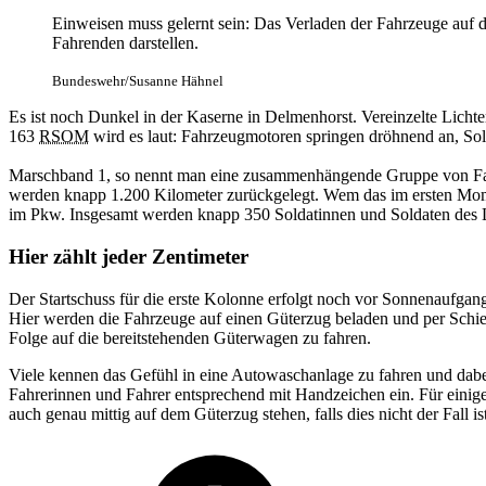
Einweisen muss gelernt sein: Das Verladen der Fahrzeuge auf 
Fahrenden darstellen.
Bundeswehr/Susanne Hähnel
Es ist noch Dunkel in der Kaserne in Delmenhorst. Vereinzelte Licht
163
RSOM
wird es laut: Fahrzeugmotoren springen dröhnend an, Sol
Marschband 1, so nennt man eine zusammenhängende Gruppe von Fahrz
werden knapp 1.200 Kilometer zurückgelegt. Wem das im ersten Moment
im Pkw. Insgesamt werden knapp 350 Soldatinnen und Soldaten des L
Hier zählt jeder Zentimeter
Der Startschuss für die erste Kolonne erfolgt noch vor Sonnenaufgan
Hier werden die Fahrzeuge auf einen Güterzug beladen und per Schien
Folge auf die bereitstehenden Güterwagen zu fahren.
Viele kennen das Gefühl in eine Autowaschanlage zu fahren und dabei 
Fahrerinnen und Fahrer entsprechend mit Handzeichen ein. Für einige
auch genau mittig auf dem Güterzug stehen, falls dies nicht der Fall i