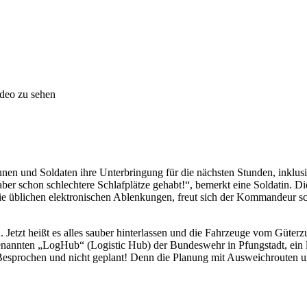
ideo zu sehen
nnen und Soldaten ihre Unterbringung für die nächsten Stunden, inklu
ber schon schlechtere Schlafplätze gehabt!“, bemerkt eine Soldatin. Di
üblichen elektronischen Ablenkungen, freut sich der Kommandeur scho
Jetzt heißt es alles sauber hinterlassen und die Fahrzeuge vom Güter
nnten „LogHub“ (Logistic Hub) der Bundeswehr in Pfungstadt, ein log
Besprochen und nicht geplant! Denn die Planung mit Ausweichrouten u