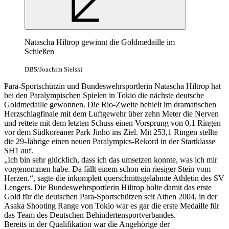
Natascha Hiltrop gewinnt die Goldmedaille im
Schießen
DBS/Joachim Sielski
Para-Sportschützin und Bundeswehrsportlerin Natascha Hiltrop hat
bei den Paralympischen Spielen in Tokio die nächste deutsche
Goldmedaille gewonnen. Die Rio-Zweite behielt im dramatischen
Herzschlagfinale mit dem Luftgewehr über zehn Meter die Nerven
und rettete mit dem letzten Schuss einen Vorsprung von 0,1 Ringen
vor dem Südkoreaner Park Jinho ins Ziel. Mit 253,1 Ringen stellte
die 29-Jährige einen neuen Paralympics-Rekord in der Startklasse
SH1 auf.
„Ich bin sehr glücklich, dass ich das umsetzen konnte, was ich mir
vorgenommen habe. Da fällt einem schon ein riesiger Stein vom
Herzen.“, sagte die inkomplett querschnittsgelähmte Athletin des SV
Lengers. Die Bundeswehrsportlerin Hiltrop holte damit das erste
Gold für die deutschen Para-Sportschützen seit Athen 2004, in der
Asaka Shooting Range von Tokio war es gar die erste Medaille für
das Team des Deutschen Behindertensportverbandes.
Bereits in der Qualifikation war die Angehörige der