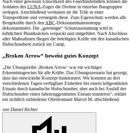
Nach einer gewissen Einwirkzeit des Faserbindemittels können die
Soldaten des
LUNA
-Zuges die Drohne in einzelne Baugruppen
zerlegen. Anschließend verstauen sie die Teile in einer
Transportkiste und versiegeln diese. Zum Eigenschutz werden alle
Bergekräfte durch den
ABC
-Dekontaminationstrupp
dekontaminiert. Die „gereinigte“ Schutzausstattung wird in
luftdichten Plastiksäcken verpackt und mitgeführt. Nach Abschluss
aller Maßnahmen fliegen die beteiligten Kräfte mit den kanadischen
Hubschraubern zurück ins Camp.
„Broken Arrow“ beweist gutes Konzept
„Die Übungsreihe ‚Broken Arrow‘ war ein wichtiger
Erkenntnisgewinn für alle Kräfte. Das Übungsszenario hat gezeigt,
dass das entwickelte Konzept funktioniert. Wir konnten an drei
verschiedenen Tagen verfügbare Einheiten bei einem luftgestützten
Einsatz durch kanadische Hubschrauber, aber auch bei Ausfall der
Hubschrauber einen fahrzeuggestützten Einsatz trainieren“, erklärt
ein sichtlich zufriedener Oberleutnant Marcel M. abschließend.
von
Daniel Richter