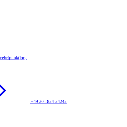
wehr[punkt]org
+49 30 1824-24242