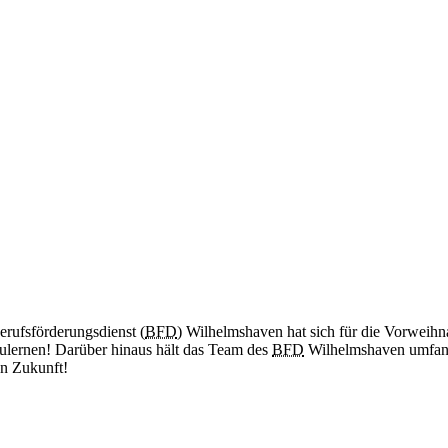
erufsförderungsdienst (
BFD
) Wilhelmshaven hat sich für die Vorweihn
lernen! Darüber hinaus hält das Team des
BFD
Wilhelmshaven umfangr
en Zukunft!