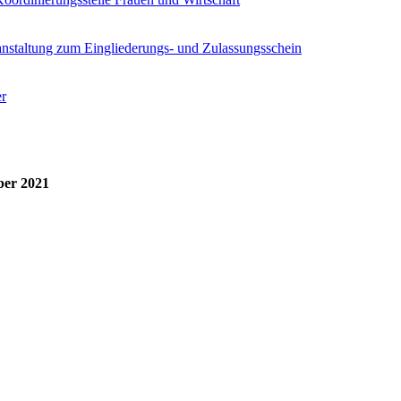
anstaltung zum Eingliederungs- und Zulassungsschein
r
ber 2021