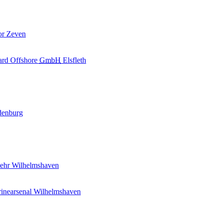
or Zeven
uard Offshore
GmbH
Elsfleth
ldenburg
wehr Wilhelmshaven
rinearsenal Wilhelmshaven