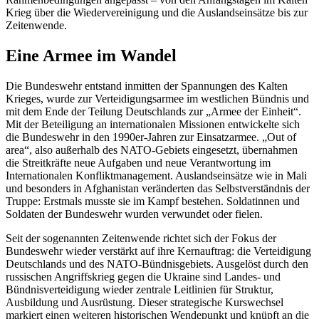
Krieg über die Wiedervereinigung und die Auslandseinsätze bis zur
Zeitenwende.
Eine Armee im Wandel
Die Bundeswehr entstand inmitten der Spannungen des Kalten
Krieges, wurde zur Verteidigungsarmee im westlichen Bündnis und
mit dem Ende der Teilung Deutschlands zur „Armee der Einheit“.
Mit der Beteiligung an internationalen Missionen entwickelte sich
die Bundeswehr in den 1990er-Jahren zur Einsatzarmee. „Out of
area“, also außerhalb des NATO-Gebiets eingesetzt, übernahmen
die Streitkräfte neue Aufgaben und neue Verantwortung im
Internationalen Konfliktmanagement. Auslandseinsätze wie in Mali
und besonders in Afghanistan veränderten das Selbstverständnis der
Truppe: Erstmals musste sie im Kampf bestehen. Soldatinnen und
Soldaten der Bundeswehr wurden verwundet oder fielen.
Seit der sogenannten Zeitenwende richtet sich der Fokus der
Bundeswehr wieder verstärkt auf ihre Kernauftrag: die Verteidigung
Deutschlands und des NATO-Bündnisgebiets. Ausgelöst durch den
russischen Angriffskrieg gegen die Ukraine sind Landes- und
Bündnisverteidigung wieder zentrale Leitlinien für Struktur,
Ausbildung und Ausrüstung. Dieser strategische Kurswechsel
markiert einen weiteren historischen Wendepunkt und knüpft an die