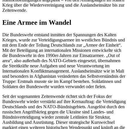
Krieg über die Wiedervereinigung und die Auslandseinsätze bis zur
Zeitenwende.
Eine Armee im Wandel
Die Bundeswehr entstand inmitten der Spannungen des Kalten
Krieges, wurde zur Verteidigungsarmee im westlichen Bündnis und
mit dem Ende der Teilung Deutschlands zur „Armee der Einheit“.
Mit der Beteiligung an internationalen Missionen entwickelte sich
die Bundeswehr in den 1990er-Jahren zur Einsatzarmee. „Out of
area“, also außerhalb des NATO-Gebiets eingesetzt, übernahmen
die Streitkräfte neue Aufgaben und neue Verantwortung im
Internationalen Konfliktmanagement. Auslandseinsätze wie in Mali
und besonders in Afghanistan veränderten das Selbstverständnis der
Truppe: Erstmals musste sie im Kampf bestehen. Soldatinnen und
Soldaten der Bundeswehr wurden verwundet oder fielen.
Seit der sogenannten Zeitenwende richtet sich der Fokus der
Bundeswehr wieder verstärkt auf ihre Kernauftrag: die Verteidigung
Deutschlands und des NATO-Bündnisgebiets. Ausgelöst durch den
russischen Angriffskrieg gegen die Ukraine sind Landes- und
Bündnisverteidigung wieder zentrale Leitlinien für Struktur,
Ausbildung und Ausrüstung. Dieser strategische Kurswechsel
markiert einen weiteren historischen Wendepunkt und knüpft an die