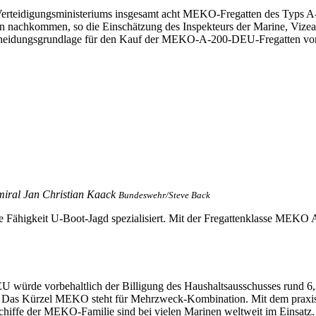
s Verteidigungsministeriums insgesamt acht MEKO-Fregatten des Typs
 nachkommen, so die Einschätzung des Inspekteurs der Marine, Vizead
tscheidungsgrundlage für den Kauf der MEKO-A-200-DEU-Fregatten vor
miral Jan Christian Kaack
Bundeswehr/Steve Back
e Fähigkeit U-Boot-Jagd spezialisiert. Mit der Fregattenklasse MEKO 
 würde vorbehaltlich der Billigung des Haushaltsausschusses rund 6,3 
n. Das Kürzel MEKO steht für Mehrzweck-Kombination. Mit dem praxise
 Schiffe der MEKO-Familie sind bei vielen Marinen weltweit im Einsatz.