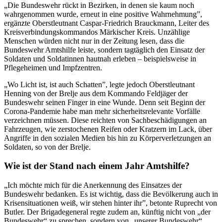
„Die Bundeswehr rückt in Bezirken, in denen sie kaum noch
wahrgenommen wurde, erneut in eine positive Wahrnehmung”,
ergänzte Oberstleutnant Caspar-Friedrich Brauckmann, Leiter des
Kreisverbindungskommandos Märkischer Kreis. Unzählige
Menschen würden nicht nur in der Zeitung lesen, dass die
Bundeswehr Amtshilfe leiste, sondern tagtäglich den Einsatz der
Soldaten und Soldatinnen hautnah erleben – beispielsweise in
Pflegeheimen und Impfzentren.
„Wo Licht ist, ist auch Schatten”, legte jedoch Oberstleutnant
Henning von der Brelje aus dem Kommando Feldjäger der
Bundeswehr seinen Finger in eine Wunde. Denn seit Beginn der
Corona-Pandemie habe man mehr sicherheitsrelevante Vorfälle
verzeichnen müssen. Diese reichten von Sachbeschädigungen an
Fahrzeugen, wie zerstochenen Reifen oder Kratzern im Lack, über
Angriffe in den sozialen Medien bis hin zu Körperverletzungen an
Soldaten, so von der Brelje.
Wie ist der Stand nach einem Jahr Amtshilfe?
„Ich möchte mich für die Anerkennung des Einsatzes der
Bundeswehr bedanken. Es ist wichtig, dass die Bevölkerung auch in
Krisensituationen weiß, wir stehen hinter ihr”, betonte Ruprecht von
Butler. Der Brigadegeneral regte zudem an, künftig nicht von „der
Bundeswehr“ zu sprechen, sondern von „unserer Bundeswehr“.