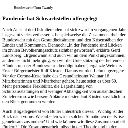
Bundeswehr/Tom Twardy
Pandemie hat Schwachstellen offengelegt
Nach Ansicht der Diskutierenden hat sich zwar im vergangenen Jahr
insgesamt vieles verbessert – beispielsweise die Zusammenarbeit der
Bundeswehr mit den Gesundheitsämtern und den Krisenstäben der
Länder und Kommunen. Dennoch: „In der Pandemie sind Lücken
im zivilen Bevölkerungsschutz sichtbar geworden”, erklärte Gerd
Landsberg. „Irgendwann sind auch wir an dem Punkt angekommen,
an dem es nicht mehr ging, wo wir die Unterstützung der helfenden
Hände - unserer Bundeswehr - benötigt haben”, ergänzte Weimars
Erster Bürgermeister Ralf Kirsten. Daraus wurden Lehren gezogen:
Vor der Corona-Krise habe das Gesundheitsamt Weimar 16
Mitarbeiterinnen und Mitarbeiter gehabt, heute seien es über 60.
Mehr personelle Flexibilität, die Lagerhaltung von
Schutzausstattungen und weniger Abhängigkeit von ausländischen
Zulieferern sowie bessere Abläufe müssten laut Kirsten zusätzlich in
den Blick genommen werden.
Auch Brigadegeneral von Butler unterstrich dieses: „Wichtig ist der
Blick nach vorne: Wie arbeiten wir in solchen Situationen der Krise
gemeinsam zusammen? Und wie können wir diese Zusammenarbeit
fördern?” Die Zusammenarbeit müsse in der Theorie und in der