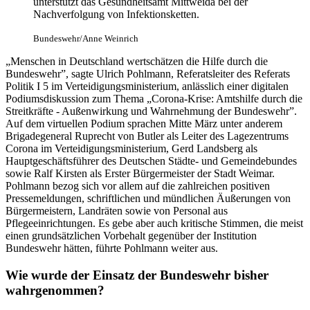
unterstützt das Gesundheitsamt Mittweida bei der
Nachverfolgung von Infektionsketten.
Bundeswehr/Anne Weinrich
„Menschen in Deutschland wertschätzen die Hilfe durch die
Bundeswehr”, sagte Ulrich Pohlmann, Referatsleiter des Referats
Politik I 5 im Verteidigungsministerium, anlässlich einer digitalen
Podiumsdiskussion zum Thema „Corona-Krise: Amtshilfe durch die
Streitkräfte - Außenwirkung und Wahrnehmung der Bundeswehr”.
Auf dem virtuellen Podium sprachen Mitte März unter anderem
Brigadegeneral Ruprecht von Butler als Leiter des Lagezentrums
Corona im Verteidigungsministerium, Gerd Landsberg als
Hauptgeschäftsführer des Deutschen Städte- und Gemeindebundes
sowie Ralf Kirsten als Erster Bürgermeister der Stadt Weimar.
Pohlmann bezog sich vor allem auf die zahlreichen positiven
Pressemeldungen, schriftlichen und mündlichen Äußerungen von
Bürgermeistern, Landräten sowie von Personal aus
Pflegeeinrichtungen. Es gebe aber auch kritische Stimmen, die meist
einen grundsätzlichen Vorbehalt gegenüber der Institution
Bundeswehr hätten, führte Pohlmann weiter aus.
Wie wurde der Einsatz der Bundeswehr bisher
wahrgenommen?