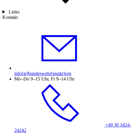
Links
Kontakt
info[at]bundeswehr[punkt]org
Mo–Do 9–15 Uhr, Fr 9–14 Uhr
+49 30 1824-
24242