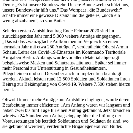
Denn: „Es ist unsere Bundeswehr. Unsere Bundeswehr schützt uns,
unsere Bundeswehr hilft uns.” Das Wortpaar „die Bundeswehr”
schaffe immer eine gewisse Distanz und die gelte es, „noch ein
wenig abzubauen”, so von Butler.
Seit dem ersten Amtshilfeantrag Ende Februar 2020 sind im
zurückliegenden Jahr rund 5.000 weitere Anträge eingegangen.
„Das ist das zwanzigfache Aufkommen im Vergleich zu einem
normalen Jahr mit etwa 250 Anträgen”, verdeutlichte Oberst Armin
Schaus, Leiter des Covid-19-Einsatzes im Kommando Territoriale
Aufgaben Berlin. Anfangs wurde vor allem Material abgefragt –
beispielsweise Masken und Schutzausstattungen. Später sei immer
mehr Personal zur Unterstützung in Gesundheitsämtern,
Pflegeheimen und seit Dezember auch in Impfzentren beantragt
worden. Aktuell leisten rund 12.500 Soldaten und Soldatinnen ihren
Beitrag zur Bekämpfung von Covid-19. Weitere 7.500 stehen hierzu
bereit.
Obwohl immer mehr Anträge auf Amtshilfe eingingen, wurde deren
Bearbeitung immer effizienter: „Am Anfang waren wir langsam und
haben zwei bis fünf Tage für einen Antrag gebraucht. Jetzt brauchen
wir etwa 24 Stunden vom Antragseingang über die Prüfung der
Voraussetzungen bis letztlich Soldatinnen und Soldaten da sind, wo
sie gebraucht werden”, verdeutlichte Brigadegeneral von Butler.