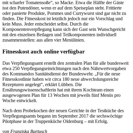
mit scharfer Tomatensoße“, so Macke. Etwa die Hälfte der Gäste
isst den Putendöner, wenn er auf dem Speiseplan steht. Frittierte
oder panierte Produkte, Pommes und Currywurst sind gar nicht zu
finden. Die Fitnesskost ist letztlich jedoch nur ein Vorschlag und
kein Muss. Jeder entscheidet selbst. Durch die
Komponentenverpflegung kann sich der Gast sein Wunschgericht
mit den einzelnen Beilagen und Teilkomponenten individuell
zusammenstellen: aus allen vier Menülinien.
Fitnesskost auch online verfügbar
Das Verpflegungsamt erstellt den zentralen Plan für alle bundesweit
etwa 250 Verpflegungseinrichtungen nach den Nährwertvorgaben
des Kommandos Sanitätsdienst der Bundeswehr. „Für die neue
Fitnesskostlinie haben wir circa 180 neue abwechslungsreiche
Rezepturen angelegt“, erklärt Lübben. Die
Ernährungswissenschaftlerin hat mit ihrem Kochteam einen
ausgewogenen Plan für 13 Wochen mit jeweils fünf Menüs pro
Woche entwickelt.
Nach dem Probekochen der neuen Gerichte in der Testküche des
Verpflegungsamts begann im September 2017 die sechswöchige
Pilotphase in der Truppenküche Oldenburg – mit Erfolg.
von
Franziska Bartusch