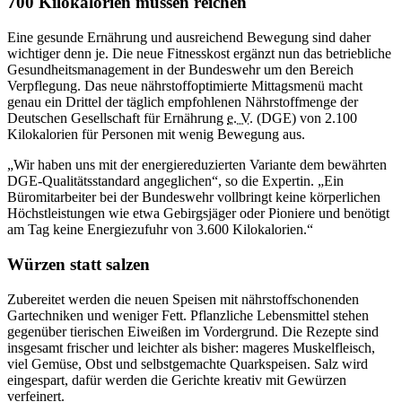
700 Kilokalorien müssen reichen
Eine gesunde Ernährung und ausreichend Bewegung sind daher
wichtiger denn je. Die neue Fitnesskost ergänzt nun das betriebliche
Gesundheitsmanagement in der Bundeswehr um den Bereich
Verpflegung. Das neue nährstoffoptimierte Mittagsmenü macht
genau ein Drittel der täglich empfohlenen Nährstoffmenge der
Deutschen Gesellschaft für Ernährung
e. V.
(DGE) von 2.100
Kilokalorien für Personen mit wenig Bewegung aus.
„Wir haben uns mit der energiereduzierten Variante dem bewährten
DGE-Qualitätsstandard angeglichen“, so die Expertin. „Ein
Büromitarbeiter bei der Bundeswehr vollbringt keine körperlichen
Höchstleistungen wie etwa Gebirgsjäger oder Pioniere und benötigt
am Tag keine Energiezufuhr von 3.600 Kilokalorien.“
Würzen statt salzen
Zubereitet werden die neuen Speisen mit nährstoffschonenden
Gartechniken und weniger Fett. Pflanzliche Lebensmittel stehen
gegenüber tierischen Eiweißen im Vordergrund. Die Rezepte sind
insgesamt frischer und leichter als bisher: mageres Muskelfleisch,
viel Gemüse, Obst und selbstgemachte Quarkspeisen. Salz wird
eingespart, dafür werden die Gerichte kreativ mit Gewürzen
verfeinert.