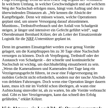
In welchem Umfang, in welcher Geschwindigkeit und auf welchem
Weg der Nachschub erfolgen muss, hängt vom Auftrag und den zu
überwindenden Distanzen ab. „Wir kennen die Absicht der
Kampfbrigade. Denn wir müssen wissen, welche Operationen
geplant sind, um unsere Versorgung darauf abzustimmen.
Munitions-,
Treibstoffverbrauch und der Anfall von Schadgerät
steigen, je länger und intensiver ein Gefecht geführt wird“, sagt
Oberstleutnant Bernhard Kölzer, der als Leiter der Einsatzzentrale
Logistik für die
NRF
-
Unterstützer geplant ist.
Denn im gesamten Einsatzgebiet werden zwar genug Vorräte
gelagert, um die Kampftruppen bis zu 30 Tage ohne Nachschub
versorgen zu können. Doch ob Verpflegung, Treibstoff oder der
Austausch von Schadgerät – der schnelle und kontinuierliche
Nachschub ist wichtig, um durchhaltefähig einsatzbereit zu sein.
„Wenn die Kameradinnen und Kameraden drei Tage lang ein
Verzögerungsgefecht führen, ist zwar eine Folgeversorgung im
mobilen Gefecht nicht erforderlich, sondern nur der rasche Abschub
von defekten Fahrzeugen. Doch wenn eine Operation länger dauern
kann, muss ich mir im Vorfeld schon überlegen, ab wann eine
Aufstockung sinnvoller ist, als zu warten, bis alle Vorräte verbraucht
sind. Gibt es hier Verzögerungen, kann das schnell den Erfolg
gefährden,“ erklärt Kölzer.