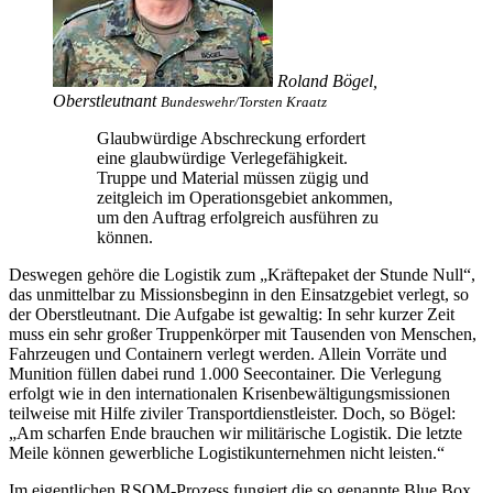
Roland Bögel,
Oberstleutnant
Bundeswehr/Torsten Kraatz
Glaubwürdige Abschreckung erfordert
eine glaubwürdige Verlegefähigkeit.
Truppe und Material müssen zügig und
zeitgleich im Operationsgebiet ankommen,
um den Auftrag erfolgreich ausführen zu
können.
Deswegen gehöre die Logistik zum „Kräftepaket der Stunde Null“,
das unmittelbar zu Missionsbeginn in den Einsatzgebiet verlegt, so
der Oberstleutnant. Die Aufgabe ist gewaltig: In sehr kurzer Zeit
muss ein sehr großer Truppenkörper mit Tausenden von Menschen,
Fahrzeugen und Containern verlegt werden. Allein Vorräte und
Munition füllen dabei rund 1.000 Seecontainer. Die Verlegung
erfolgt wie in den internationalen Krisenbewältigungsmissionen
teilweise mit Hilfe ziviler Transportdienstleister. Doch, so Bögel:
„Am scharfen Ende brauchen wir militärische Logistik. Die letzte
Meile können gewerbliche Logistikunternehmen nicht leisten.“
Im eigentlichen
RSOM
-
Prozess fungiert die so genannte
Blue Box