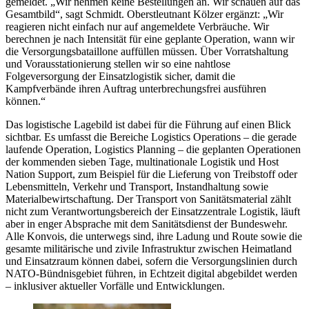
gemeldet. „Wir nehmen keine Bestellungen an. Wir schauen auf das
Gesamtbild“, sagt Schmidt. Oberstleutnant Kölzer ergänzt: „Wir
reagieren nicht einfach nur auf angemeldete Verbräuche. Wir
berechnen je nach Intensität für eine geplante Operation, wann wir
die Versorgungsbataillone auffüllen müssen. Über Vorratshaltung
und Vorausstationierung stellen wir so eine nahtlose
Folgeversorgung der Einsatzlogistik sicher, damit die
Kampfverbände ihren Auftrag unterbrechungsfrei ausführen
können.“
Das logistische Lagebild ist dabei für die Führung auf einen Blick
sichtbar. Es umfasst die Bereiche
Logistics Operations
– die gerade
laufende Operation,
Logistics Planning
– die geplanten Operationen
der kommenden sieben Tage, multinationale Logistik und
Host
Nation Support,
zum Beispiel für die Lieferung von Treibstoff oder
Lebensmitteln, Verkehr und Transport, Instandhaltung sowie
Materialbewirtschaftung. Der Transport von Sanitätsmaterial zählt
nicht zum Verantwortungsbereich der Einsatzzentrale Logistik, läuft
aber in enger Absprache mit dem Sanitätsdienst der Bundeswehr.
Alle Konvois, die unterwegs sind, ihre Ladung und Route sowie die
gesamte militärische und zivile Infrastruktur zwischen Heimatland
und Einsatzraum können dabei, sofern die Versorgungslinien durch
NATO-Bündnisgebiet führen, in Echtzeit digital abgebildet werden
– inklusiver aktueller Vorfälle und Entwicklungen.