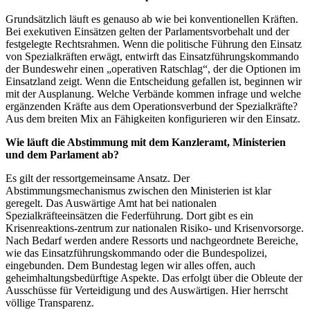
Grundsätzlich läuft es genauso ab wie bei konventionellen Kräften.
Bei exekutiven Einsätzen gelten der Parlamentsvorbehalt und der
festgelegte Rechtsrahmen. Wenn die politische Führung den Einsatz
von Spezialkräften erwägt, entwirft das Einsatzführungskommando
der Bundeswehr einen „operativen Ratschlag“, der die Optionen im
Einsatzland zeigt. Wenn die Entscheidung gefallen ist, beginnen wir
mit der Ausplanung. Welche Verbände kommen infrage und welche
ergänzenden Kräfte aus dem Operationsverbund der Spezialkräfte?
Aus dem breiten Mix an Fähigkeiten konfigurieren wir den Einsatz.
Wie läuft die Abstimmung mit dem Kanzleramt, Ministerien
und dem Parlament ab?
Es gilt der ressortgemeinsame Ansatz. Der
Abstimmungsmechanismus zwischen den Ministerien ist klar
geregelt. Das Auswärtige Amt hat bei nationalen
Spezialkräfteeinsätzen die Federführung. Dort gibt es ein
Krisenreaktions-zentrum zur nationalen Risiko- und Krisenvorsorge.
Nach Bedarf werden andere Ressorts und nachgeordnete Bereiche,
wie das Einsatzführungskommando oder die Bundespolizei,
eingebunden. Dem Bundestag legen wir alles offen, auch
geheimhaltungsbedürftige Aspekte. Das erfolgt über die Obleute der
Ausschüsse für Verteidigung und des Auswärtigen. Hier herrscht
völlige Transparenz.