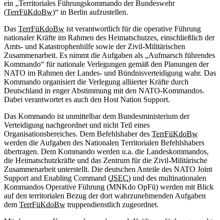
ein „Territoriales Führungskommando der Bundeswehr
(
TerrFüKdoBw
)“ in Berlin aufzustellen.
Das
TerrFüKdoBw
ist verantwortlich für die operative Führung
nationaler Kräfte im Rahmen des Heimatschutzes, einschließlich der
Amts- und Katastrophenhilfe sowie der Zivil-Militärischen
Zusammenarbeit. Es nimmt die Aufgaben als „Aufmarsch führendes
Kommando“ für nationale Verlegungen gemäß den Planungen der
NATO im Rahmen der Landes- und Bündnisverteidigung wahr. Das
Kommando organisiert die Verlegung alliierter Kräfte durch
Deutschland in enger Abstimmung mit den NATO-Kommandos.
Dabei verantwortet es auch den Host Nation Support.
Das Kommando ist unmittelbar dem Bundesministerium der
Verteidigung nachgeordnet und nicht Teil eines
Organisationsbereiches. Dem Befehlshaber des
TerrFüKdoBw
werden die Aufgaben des Nationalen Territorialen Befehlshabers
übertragen. Dem Kommando werden u.a. die Landeskommandos,
die Heimatschutzkräfte und das Zentrum für die Zivil-Militärische
Zusammenarbeit unterstellt. Die deutschen Anteile des NATO
Joint
Support and Enabling Command (
JSEC
) und des multinationalen
Kommandos Operative Führung (MNKdo OpFü) werden mit Blick
auf den territorialen Bezug der dort wahrzunehmenden Aufgaben
dem
TerrFüKdoBw
truppendienstlich zugeordnet.