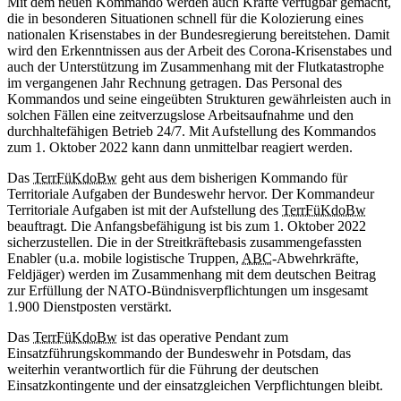
Mit dem neuen Kommando werden auch Kräfte verfügbar gemacht,
die in besonderen Situationen schnell für die Kolozierung eines
nationalen Krisenstabes in der Bundesregierung bereitstehen. Damit
wird den Erkenntnissen aus der Arbeit des Corona-Krisenstabes und
auch der Unterstützung im Zusammenhang mit der Flutkatastrophe
im vergangenen Jahr Rechnung getragen. Das Personal des
Kommandos und seine eingeübten Strukturen gewährleisten auch in
solchen Fällen eine zeitverzugslose Arbeitsaufnahme und den
durchhaltefähigen Betrieb 24/7. Mit Aufstellung des Kommandos
zum 1. Oktober 2022 kann dann unmittelbar reagiert werden.
Das
TerrFüKdoBw
geht aus dem bisherigen Kommando für
Territoriale Aufgaben der Bundeswehr hervor. Der Kommandeur
Territoriale Aufgaben ist mit der Aufstellung des
TerrFüKdoBw
beauftragt. Die Anfangsbefähigung ist bis zum 1. Oktober 2022
sicherzustellen. Die in der Streitkräftebasis zusammengefassten
Enabler (u.a. mobile logistische Truppen,
ABC
-Abwehrkräfte,
Feldjäger) werden im Zusammenhang mit dem deutschen Beitrag
zur Erfüllung der NATO-Bündnisverpflichtungen um insgesamt
1.900 Dienstposten verstärkt.
Das
TerrFüKdoBw
ist das operative Pendant zum
Einsatzführungskommando der Bundeswehr in Potsdam, das
weiterhin verantwortlich für die Führung der deutschen
Einsatzkontingente und der einsatzgleichen Verpflichtungen bleibt.