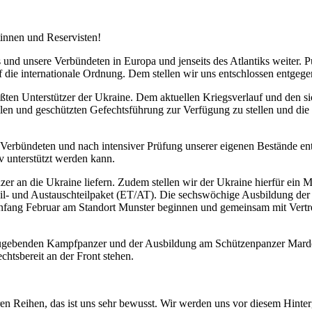
tinnen und Reservisten!
 und unsere Verbündeten in Europa und jenseits des Atlantiks weiter. Pu
f die internationale Ordnung. Dem stellen wir uns entschlossen entgege
rößten Unterstützer der Ukraine. Dem aktuellen Kriegsverlauf und den
en und geschützten Gefechtsführung zur Verfügung zu stellen und die u
Verbündeten und nach intensiver Prüfung unserer eigenen Bestände ent
iv unterstützt werden kann.
n die Ukraine liefern. Zudem stellen wir der Ukraine hierfür ein Mun
il- und Austauschteilpaket (ET/AT). Die sechswöchige Ausbildung der 
nfang Februar am Standort Munster beginnen und gemeinsam mit Vertret
 abzugebenden Kampfpanzer und der Ausbildung am Schützenpanzer Marde
htsbereit an der Front stehen.
hren Reihen, das ist uns sehr bewusst. Wir werden uns vor diesem Hint