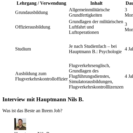
Lehrgang / Verwendung
Inhalt
Da
Allgemeinmilitärische
3
Grundausbildung
Grundfertigkeiten
Mon
Grundlagen der militärischen
3
Offizierausbildung
Luftfahrt und
Mon
Luftoperationen
Je nach Studienfach – bei
Studium
4 Ja
Hauptmann B.: Psychologie
Flugverkehrsenglisch,
Grundlagen des
Ausbildung zum
Flugführungsdienstes,
4 Ja
Flugverkehrskontrolloffizier
Simulatorausbildungen,
Flugverkehrskontrolllizenzen
Interview mit Hauptmann Nils B.
Was ist das Beste an Ihrem Job?