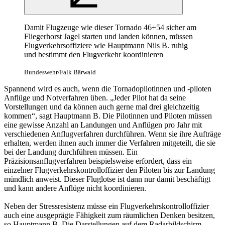
Damit Flugzeuge wie dieser Tornado 46+54 sicher am
Fliegerhorst Jagel starten und landen können, müssen
Flugverkehrsoffiziere wie Hauptmann Nils B. ruhig
und bestimmt den Flugverkehr koordinieren
Bundeswehr/Falk Bärwald
Spannend wird es auch, wenn die Tornadopilotinnen und -piloten
Anflüge und Notverfahren üben. „Jeder Pilot hat da seine
Vorstellungen und da können auch gerne mal drei gleichzeitig
kommen“, sagt Hauptmann B. Die Pilotinnen und Piloten müssen
eine gewisse Anzahl an Landungen und Anflügen pro Jahr mit
verschiedenen Anflugverfahren durchführen. Wenn sie ihre Aufträge
erhalten, werden ihnen auch immer die Verfahren mitgeteilt, die sie
bei der Landung durchführen müssen. Ein
Präzisionsanflugverfahren beispielsweise erfordert, dass ein
einzelner Flugverkehrskontrolloffizier den Piloten bis zur Landung
mündlich anweist. Dieser Fluglotse ist dann nur damit beschäftigt
und kann andere Anflüge nicht koordinieren.
Neben der Stressresistenz müsse ein Flugverkehrskontrolloffizier
auch eine ausgeprägte Fähigkeit zum räumlichen Denken besitzen,
so Hauptmann B. Die Darstellungen auf dem Radarbildschirm