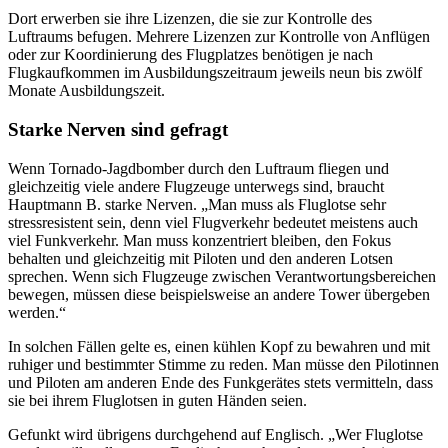
Dort erwerben sie ihre Lizenzen, die sie zur Kontrolle des
Luftraums befugen. Mehrere Lizenzen zur Kontrolle von Anflügen
oder zur Koordinierung des Flugplatzes benötigen je nach
Flugkaufkommen im Ausbildungszeitraum jeweils neun bis zwölf
Monate Ausbildungszeit.
Starke Nerven sind gefragt
Wenn Tornado-Jagdbomber durch den Luftraum fliegen und
gleichzeitig viele andere Flugzeuge unterwegs sind, braucht
Hauptmann B. starke Nerven. „Man muss als Fluglotse sehr
stressresistent sein, denn viel Flugverkehr bedeutet meistens auch
viel Funkverkehr. Man muss konzentriert bleiben, den Fokus
behalten und gleichzeitig mit Piloten und den anderen Lotsen
sprechen. Wenn sich Flugzeuge zwischen Verantwortungsbereichen
bewegen, müssen diese beispielsweise an andere Tower übergeben
werden.“
In solchen Fällen gelte es, einen kühlen Kopf zu bewahren und mit
ruhiger und bestimmter Stimme zu reden. Man müsse den Pilotinnen
und Piloten am anderen Ende des Funkgerätes stets vermitteln, dass
sie bei ihrem Fluglotsen in guten Händen seien.
Gefunkt wird übrigens durchgehend auf Englisch. „Wer Fluglotse