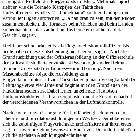
ständig das Rollfeld des Fliegerhorsts im Blick. Mehrmals täglich
sieht er, wie die Tornado-Kampfjets des Taktischen
Luftwaffengeschwaders 51 „Immelmann“ zu ihren Übungs- und
Patrouillenflügen aufbrechen. „Da nah dran zu sein, mit den Piloten
zusammenarbeiten, die Tornados beim Abheben und beim Landen
zu beobachten – das zaubert mir bis heute ein Lächeln auf das
Gesicht“, sagt er.
Drei Jahre schon arbeitet B. als Flugverkehrskontrolloffizier. Bis
heute habe er diese Entscheidung nicht bereut, sagt er. Nach der
Grundausbildung und der Offizierausbildung an der Offizierschule
der Luftwaffe studierte er zunächst Psychologie an der Helmut-
Schmidt-Universität der Bundeswehr in Hamburg. Nach dem
Masterabschluss folgte die Ausbildung zum
Flugverkehrskontrolloffizier. Diese dauert je nach Verfügbarkeit der
Lehrgänge etwa vier Jahre und beginnt mit den Grundlagen des
Flugführungsdienstes. Dabei lernen angehende Fluglotsen
Luftraumstrukturen, Luftfahrzeugmuster und die Zusammenarbeit
der verschiedenen Verantwortlichen in der Luftraumkontrolle.
Nach einem kurzen Lehrgang für Luftfahrtenglisch folgen dann
Theorie- und Simulatorausbildungen im Wechsel. Damit bereiten
sich die zukünftigen Flugverkehrskontrolloffiziere auf ihren ersten
Tag im Tower beziehungsweise am Radar vor. Denn dort schließen
sich die nächsten Ausbildungsabschnitte an.