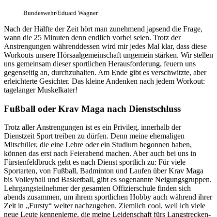
Bundeswehr/Eduard Wagner
Nach der Hälfte der Zeit hört man zunehmend japsend die Frage,
wann die 25 Minuten denn endlich vorbei seien. Trotz der
Anstrengungen währenddessen wird mir jedes Mal klar, dass diese
Workouts unsere Hörsaalgemeinschaft ungemein stärken. Wir stellen
uns gemeinsam dieser sportlichen Herausforderung, feuern uns
gegenseitig an, durchzuhalten. Am Ende gibt es verschwitzte, aber
erleichterte Gesichter. Das kleine Andenken nach jedem Workout:
tagelanger Muskelkater!
Fußball oder Krav Maga nach Dienstschluss
Trotz aller Anstrengungen ist es ein Privileg, innerhalb der
Dienstzeit Sport treiben zu dürfen. Denn meine ehemaligen
Mitschüler, die eine Lehre oder ein Studium begonnen haben,
können das erst nach Feierabend machen. Aber auch bei uns in
Fürstenfeldbruck geht es nach Dienst sportlich zu: Für viele
Sportarten, von Fußball, Badminton und Laufen über Krav Maga
bis Volleyball und Basketball, gibt es sogenannte Neigungsgruppen.
Lehrgangsteilnehmer der gesamten Offizierschule finden sich
abends zusammen, um ihrem sportlichen Hobby auch während ihrer
Zeit in „Fursty“ weiter nachzugehen. Ziemlich cool, weil ich viele
neue Leute kennenlerne, die meine Leidenschaft fürs Langstrecken-