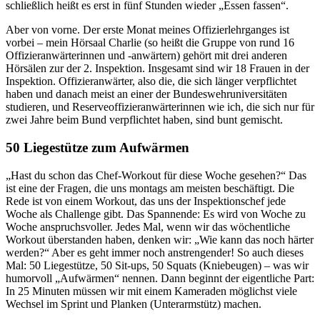
schließlich heißt es erst in fünf Stunden wieder „Essen fassen“.
Aber von vorne. Der erste Monat meines Offizierlehrganges ist
vorbei – mein Hörsaal Charlie (so heißt die Gruppe von rund 16
Offizieranwärterinnen und -anwärtern) gehört mit drei anderen
Hörsälen zur der 2. Inspektion. Insgesamt sind wir 18 Frauen in der
Inspektion. Offizieranwärter, also die, die sich länger verpflichtet
haben und danach meist an einer der Bundeswehruniversitäten
studieren, und Reserveoffizieranwärterinnen wie ich, die sich nur für
zwei Jahre beim Bund verpflichtet haben, sind bunt gemischt.
50 Liegestütze zum Aufwärmen
„Hast du schon das Chef-Workout für diese Woche gesehen?“ Das
ist eine der Fragen, die uns montags am meisten beschäftigt. Die
Rede ist von einem Workout, das uns der Inspektionschef jede
Woche als
Challenge
gibt. Das Spannende: Es wird von Woche zu
Woche anspruchsvoller. Jedes Mal, wenn wir das wöchentliche
Workout überstanden haben, denken wir: „Wie kann das noch härter
werden?“ Aber es geht immer noch anstrengender! So auch dieses
Mal: 50 Liegestütze, 50 Sit-ups, 50 Squats (Kniebeugen) – was wir
humorvoll „Aufwärmen“ nennen. Dann beginnt der eigentliche Part:
In 25 Minuten müssen wir mit einem Kameraden möglichst viele
Wechsel im Sprint und Planken (Unterarmstütz) machen.