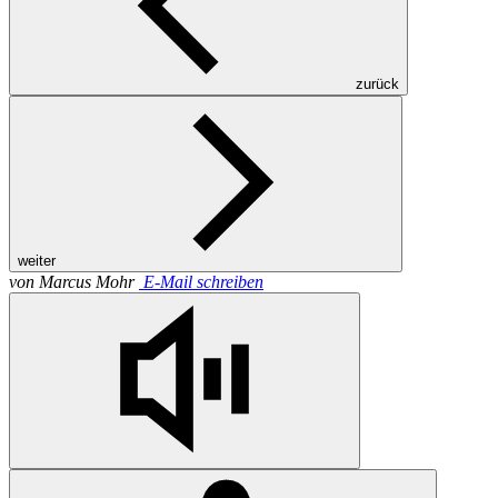
öffnen beide Schiffe ihre Stellings für die
deutsche Öffentlichkeit. Rund 7.000 Neugierige
kommen an den zwei Tagen des Open Ship an
Bord.
Bundeswehr/Marcus Mohr
Repertoire der Marinediplomatie: Zweck eines
jeden Open Ship ist, Offenheit und
Gastfreundschaft für möglichst viele Menschen
in einem besuchten Hafen zu zeigen. Jede
persönliche Begegnung zählt.