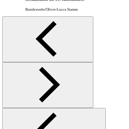
An Deutschlands wohl exklusivstem Liegeplatz,
im Herzen Hamburgs an der Überseebrücke,
präsentieren sich die japanischen Kriegsschiffe
von ihrer besten Seite. Über alle Toppen und
Relings haben sie Lichterketten ausgebracht.
Bundeswehr/Marcus Mohr
Am Wochenende nach dem offiziellen Empfang