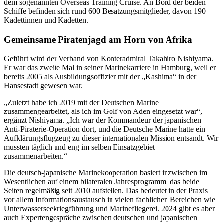
dem sogenannten Overseas Training Cruise. An Bord der beiden
Schiffe befinden sich rund 600 Besatzungsmitglieder, davon 190
Kadettinnen und Kadetten.
Gemeinsame Piratenjagd am Horn von Afrika
Geführt wird der Verband von Konteradmiral Takahiro Nishiyama.
Er war das zweite Mal in seiner Marinekarriere in Hamburg, weil er
bereits 2005 als Ausbildungsoffizier mit der „Kashima“ in der
Hansestadt gewesen war.
„Zuletzt habe ich 2019 mit der Deutschen Marine
zusammengearbeitet, als ich im Golf von Aden eingesetzt war“,
ergänzt Nishiyama. „Ich war der Kommandeur der japanischen
Anti-
Piraterie
-Operation dort, und
die
Deutsche Marine hatte ein
Aufklärungsflugzeug zu dieser internationalen
Mission
entsandt. Wir
mussten täglich und eng im selben Einsatzgebiet
zusammenarbeiten.“
Die deutsch-japanische Marinekooperation basiert inzwischen im
Wesentlichen auf einem bilateralen Jahresprogramm, das beide
Seiten regelmäßig seit 2010 aufstellen. Das bedeutet in der Praxis
vor allem Informationsaustausch in vielen fachlichen Bereichen wie
Unterwasserseekriegführung und Marinefliegerei. 2024 gibt es aber
auch Expertengespräche zwischen deutschen und japanischen