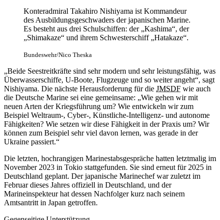
Konteradmiral Takahiro Nishiyama ist Kommandeur
des Ausbildungsgeschwaders der japanischen Marine.
Es besteht aus drei Schulschiffen: der „Kashima“, der
„Shimakaze“ und ihrem Schwesterschiff „Hatakaze“.
Bundeswehr/Nico Theska
„Beide Seestreitkräfte sind sehr modern und sehr leistungsfähig, was
Überwasserschiffe, U-Boote, Flugzeuge und so weiter angeht“, sagt
Nishiyama. Die nächste Herausforderung für die
JMSDF
wie auch
die Deutsche Marine sei eine gemeinsame: „Wie gehen wir mit
neuen Arten der Kriegsführung um? Wie entwickeln wir zum
Beispiel Weltraum-, Cyber-, Künstliche-Intelligenz- und autonome
Fähigkeiten? Wie setzen wir diese Fähigkeit in der Praxis um? Wir
können zum Beispiel sehr viel davon lernen, was gerade in der
Ukraine passiert.“
Die letzten, hochrangigen Marinestabsgespräche hatten letztmalig im
November 2023 in Tokio stattgefunden. Sie sind erneut für 2025 in
Deutschland geplant. Der japanische Marinechef war zuletzt im
Februar dieses Jahres offiziell in Deutschland, und der
Marineinspekteur hat dessen Nachfolger kurz nach seinem
Amtsantritt in Japan getroffen.
Gegenseitige Unterstützung