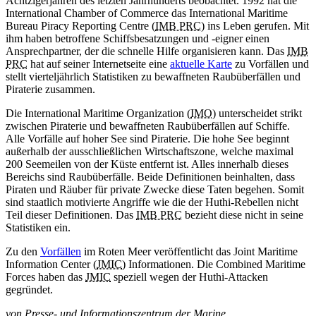
Achtzigerjahren des letzten Jahrhunderts beobachtet. 1992 hat die
International Chamber of Commerce das International Maritime
Bureau Piracy Reporting Centre (
IMB PRC
) ins Leben gerufen. Mit
ihm haben betroffene Schiffsbesatzungen und -eigner einen
Ansprechpartner, der die schnelle Hilfe organisieren kann. Das
IMB
PRC
hat auf seiner Internetseite eine
aktuelle Karte
zu Vorfällen und
stellt vierteljährlich Statistiken zu bewaffneten Raubüberfällen und
Piraterie zusammen.
Die International Maritime Organization (
IMO
) unterscheidet strikt
zwischen Piraterie und bewaffneten Raubüberfällen auf Schiffe.
Alle Vorfälle auf hoher See sind Piraterie. Die hohe See beginnt
außerhalb der ausschließlichen Wirtschaftszone, welche maximal
200 Seemeilen von der Küste entfernt ist. Alles innerhalb dieses
Bereichs sind Raubüberfälle. Beide Definitionen beinhalten, dass
Piraten und Räuber für private Zwecke diese Taten begehen. Somit
sind staatlich motivierte Angriffe wie die der Huthi-Rebellen nicht
Teil dieser Definitionen. Das
IMB PRC
bezieht diese nicht in seine
Statistiken ein.
Zu den
Vorfällen
im Roten Meer veröffentlicht das Joint Maritime
Information Center (
JMIC
) Informationen. Die Combined Maritime
Forces haben das
JMIC
speziell wegen der Huthi-Attacken
gegründet.
von
Presse- und Informationszentrum der Marine