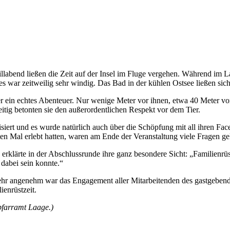
illabend ließen die Zeit auf der Insel im Fluge vergehen. Während im 
 war zeitweilig sehr windig. Das Bad in der kühlen Ostsee ließen sich
 ein echtes Abenteuer. Nur wenige Meter vor ihnen, etwa 40 Meter von
eitig betonten sie den außerordentlichen Respekt vor dem Tier.
t und es wurde natürlich auch über die Schöpfung mit all ihren Facett
en Mal erlebt hatten, waren am Ende der Veranstaltung viele Fragen gek
, erklärte in der Abschlussrunde ihre ganz besondere Sicht: „Familienr
 dabei sein konnte.“
hr angenehm war das Engagement aller Mitarbeitenden des gastgebend
ienrüstzeit.
rpfarramt Laage.)