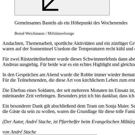
Gemeinsames Basteln als ein Höhepunkt des Wochenendes
Bernd Weichmann / Militärseelsorge
Andachten, Themenarbeit, sportliche Aktivitäten und ein zünftiger Gr
waren auf der Sonneninsel Usedom die Temperaturen recht kühl und es
Für zwei Rüstzeitteilnehmer wurde dieses Schwimmerlebnis dann aber
Andreas ausgiebig. Für beide war es ein echtes Highlight und gleichz
In den Gesprächen am Abend wurde die Robbe immer wieder thematisier
Für die Teilnehmenden, die diese Art von kirchlichem Leben zum erst
Die Ehefrau eines Soldaten, der seit mehreren Monaten im Einsatz ist
miteinander Zeit verbringen. Besonders jetzt ich bin dankbar, dass ich
Ein besonderer Dank gilt abschließend dem Team um Sonja Maier. Se
die Gäste da sein zu wollen, waren die Grundlage für diese tolle Famil
(Der Autor, André Stache, ist Pfarrhelfer beim Evangelischen Militä
von
André Stache