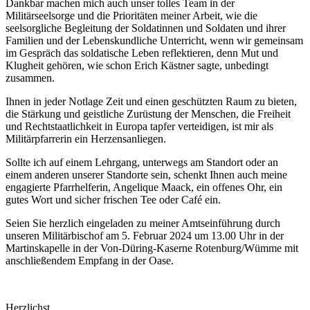
Dankbar machen mich auch unser tolles Team in der
Militärseelsorge und die Prioritäten meiner Arbeit, wie die
seelsorgliche Begleitung der Soldatinnen und Soldaten und ihrer
Familien und der Lebenskundliche Unterricht, wenn wir gemeinsam
im Gespräch das soldatische Leben reflektieren, denn Mut und
Klugheit gehören, wie schon Erich Kästner sagte, unbedingt
zusammen.
Ihnen in jeder Notlage Zeit und einen geschützten Raum zu bieten,
die Stärkung und geistliche Zurüstung der Menschen, die Freiheit
und Rechtstaatlichkeit in Europa tapfer verteidigen, ist mir als
Militärpfarrerin ein Herzensanliegen.
Sollte ich auf einem Lehrgang, unterwegs am Standort oder an
einem anderen unserer Standorte sein, schenkt Ihnen auch meine
engagierte Pfarrhelferin, Angelique Maack, ein offenes Ohr, ein
gutes Wort und sicher frischen Tee oder Café ein.
Seien Sie herzlich eingeladen zu meiner Amtseinführung durch
unseren Militärbischof am 5. Februar 2024 um 13.00 Uhr in der
Martinskapelle in der Von-Düring-Kaserne Rotenburg/Wümme mit
anschließendem Empfang in der Oase.
Herzlichst