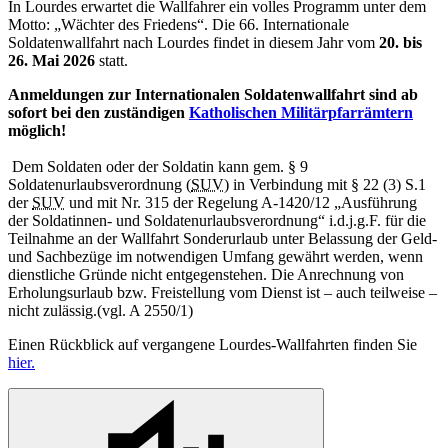
In Lourdes erwartet die Wallfahrer ein volles Programm unter dem
Motto: „Wächter des Friedens“. Die 66. Internationale
Soldatenwallfahrt nach Lourdes findet in diesem Jahr vom
20. bis
26. Mai 2026
statt.
Anmeldungen zur Internationalen Soldatenwallfahrt sind ab
sofort bei den zuständigen
Katholischen Militärpfarrämtern
möglich!
Dem Soldaten oder der Soldatin kann gem. § 9
Soldatenurlaubsverordnung (
SUV
) in Verbindung mit § 22 (3) S.1
der
SUV
und mit Nr. 315 der Regelung A-1420/12 „Ausführung
der Soldatinnen- und Soldatenurlaubsverordnung“ i.d.j.g.F. für die
Teilnahme an der Wallfahrt Sonderurlaub unter Belassung der Geld-
und Sachbezüge im notwendigen Umfang gewährt werden, wenn
dienstliche Gründe nicht entgegenstehen. Die Anrechnung von
Erholungsurlaub bzw. Freistellung vom Dienst ist – auch teilweise –
nicht zulässig.(vgl. A 2550/1)
Einen Rückblick auf vergangene Lourdes-Wallfahrten finden Sie
hier.