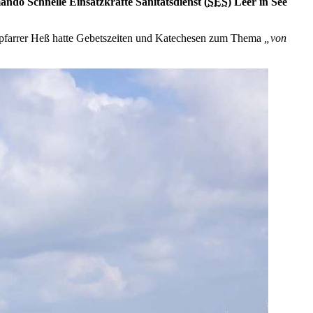
ndo Schnelle Einsatzkräfte Sanitätsdienst (
SES
) Leer in See
tärpfarrer Heß hatte Gebetszeiten und Katechesen zum Thema
„von