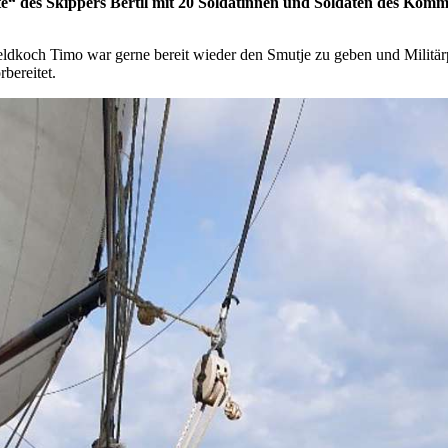
e“ des Skippers Bertil mit 20 Soldatinnen und Soldaten des Komma
r Feldkoch Timo war gerne bereit wieder den Smutje zu geben und Mili
rbereitet.