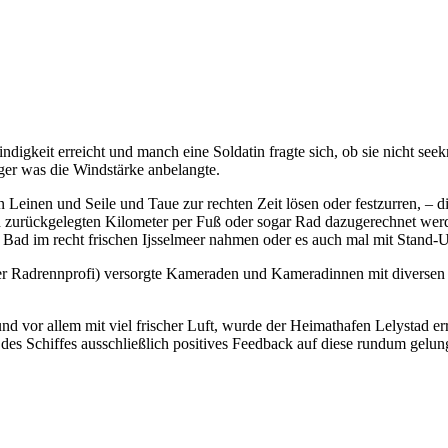
igkeit erreicht und manch eine Soldatin fragte sich, ob sie nicht se
ger was die Windstärke anbelangte.
gen Leinen und Seile und Taue zur rechten Zeit lösen oder festzurren, 
d zurückgelegten Kilometer per Fuß oder sogar Rad dazugerechnet w
in Bad im recht frischen Ijsselmeer nahmen oder es auch mal mit Stand-
 Radrennprofi) versorgte Kameraden und Kameradinnen mit diversen L
 und vor allem mit viel frischer Luft, wurde der Heimathafen Lelystad
es Schiffes ausschließlich positives Feedback auf diese rundum gel