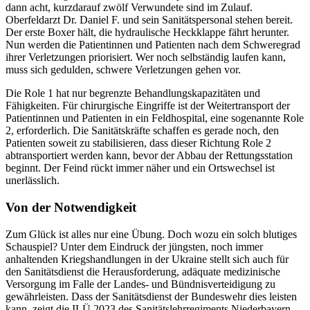
dann acht, kurzdarauf zwölf Verwundete sind im Zulauf.
Oberfeldarzt Dr. Daniel F. und sein Sanitätspersonal stehen bereit.
Der erste Boxer hält, die hydraulische Heckklappe fährt herunter.
Nun werden die Patientinnen und Patienten nach dem Schweregrad
ihrer Verletzungen priorisiert. Wer noch selbständig laufen kann,
muss sich gedulden, schwere Verletzungen gehen vor.
Die Role 1 hat nur begrenzte Behandlungskapazitäten und
Fähigkeiten. Für chirurgische Eingriffe ist der Weitertransport der
Patientinnen und Patienten in ein Feldhospital, eine sogenannte Role
2, erforderlich. Die Sanitätskräfte schaffen es gerade noch, den
Patienten soweit zu stabilisieren, dass dieser Richtung Role 2
abtransportiert werden kann, bevor der Abbau der Rettungsstation
beginnt. Der Feind rückt immer näher und ein Ortswechsel ist
unerlässlich.
Von der Notwendigkeit
Zum Glück ist alles nur eine Übung. Doch wozu ein solch blutiges
Schauspiel? Unter dem Eindruck der jüngsten, noch immer
anhaltenden Kriegshandlungen in der Ukraine stellt sich auch für
den Sanitätsdienst die Herausforderung, adäquate medizinische
Versorgung im Falle der Landes- und Bündnisverteidigung zu
gewährleisten. Dass der Sanitätsdienst der Bundeswehr dies leisten
kann, zeigt die
ILÜ
2023 des Sanitätslehrregiments Niederbayern.