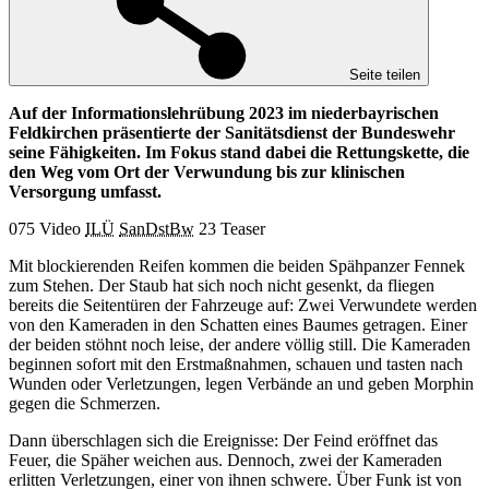
Seite teilen
Auf der Informationslehrübung 2023 im niederbayrischen
Feldkirchen präsentierte der Sanitätsdienst der Bundeswehr
seine Fähigkeiten. Im Fokus stand dabei die Rettungskette, die
den Weg vom Ort der Verwundung bis zur klinischen
Versorgung umfasst.
075 Video
ILÜ
SanDstBw
23 Teaser
Mit blockierenden Reifen kommen die beiden Spähpanzer Fennek
zum Stehen. Der Staub hat sich noch nicht gesenkt, da fliegen
bereits die Seitentüren der Fahrzeuge auf: Zwei Verwundete werden
von den Kameraden in den Schatten eines Baumes getragen. Einer
der beiden stöhnt noch leise, der andere völlig still. Die Kameraden
beginnen sofort mit den Erstmaßnahmen, schauen und tasten nach
Wunden oder Verletzungen, legen Verbände an und geben Morphin
gegen die Schmerzen.
Dann überschlagen sich die Ereignisse: Der Feind eröffnet das
Feuer, die Späher weichen aus. Dennoch, zwei der Kameraden
erlitten Verletzungen, einer von ihnen schwere. Über Funk ist von