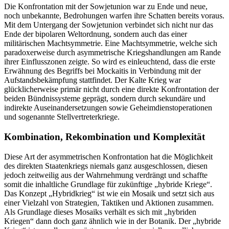
Die Konfrontation mit der Sowjetunion war zu Ende und neue,
noch unbekannte, Bedrohungen warfen ihre Schatten bereits voraus.
Mit dem Untergang der Sowjetunion verbindet sich nicht nur das
Ende der bipolaren Weltordnung, sondern auch das einer
militärischen Machtsymmetrie. Eine Machtsymmetrie, welche sich
paradoxerweise durch asymmetrische Kriegshandlungen am Rande
ihrer Einflusszonen zeigte. So wird es einleuchtend, dass die erste
Erwähnung des Begriffs bei Mockaitis in Verbindung mit der
Aufstandsbekämpfung stattfindet. Der Kalte Krieg war
glücklicherweise primär nicht durch eine direkte Konfrontation der
beiden Bündnissysteme geprägt, sondern durch sekundäre und
indirekte Auseinandersetzungen sowie Geheimdienstoperationen
und sogenannte Stellvertreterkriege.
Kombination, Rekombination und Komplexität
Diese Art der asymmetrischen Konfrontation hat die Möglichkeit
des direkten Staatenkriegs niemals ganz ausgeschlossen, diesen
jedoch zeitweilig aus der Wahrnehmung verdrängt und schaffte
somit die inhaltliche Grundlage für zukünftige „hybride Kriege“.
Das Konzept „Hybridkrieg“ ist wie ein Mosaik und setzt sich aus
einer Vielzahl von Strategien, Taktiken und Aktionen zusammen.
Als Grundlage dieses Mosaiks verhält es sich mit „hybriden
Kriegen“ dann doch ganz ähnlich wie in der Botanik. Der „hybride