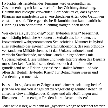
Hybridität als feststehender Terminus wird ursprünglich im
Zusammenhang mit landwirtschaftlicher Züchtungsforschung,
Botanik und Biologie verwendet. Dort bedeutet es, dass hybride
Pflanzen aus mindestens zwei verschiedenen Arten oder Gattungen
entstanden sind. Diese genetische Rekombination kann natürlichen
Ursprungs sein oder durch Züchtung stattgefunden haben.
Wer etwas als „Hybridkrieg“ oder „hybriden Krieg“ bezeichnet,
meint häufig feindliche Aktionen außerhalb des konkreten, als
konventionell wahrgenommenen Schlachtfelds. Mitunter ist hybrid
alles außerhalb des eigenen Erwartungshorizonts, des rein orthodox
verstandenen Militärischen; es ist das Unkonventionelle und
verdeckt Stattfindende, manchmal auch nur irgendetwas mit
Cybersicherheit. Diese unklare und weite Interpretation des Begriffs
muss aber kein Nachteil sein, deutet es doch daraufhin, wie
grundlegend neue Erklärungsansätze ausfallen können und wie
offen der Begriff „hybrider Krieg“ für Betrachtungsweisen und
Ausdeutungen noch ist.
Ist es nicht so, dass unser Zeitgeist noch einer Ausdeutung bedarf,
jetzt wo wir uns von Angesicht zu Angesicht gegenüber stehen; in
all seiner Gewalttätigkeit des Krieges und alle Hoffnungen und
Illusionen auf den ewigen Frieden fahren lassen müssen?
Jeder neue Krieg wird dann als „hybrider Krieg“ bezeichnet werden