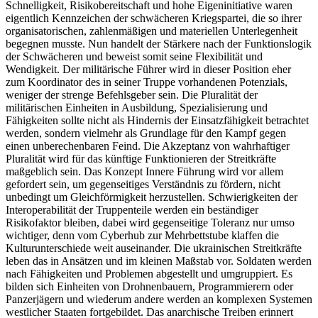
Schnelligkeit, Risikobereitschaft und hohe Eigeninitiative waren
eigentlich Kennzeichen der schwächeren Kriegspartei, die so ihrer
organisatorischen, zahlenmäßigen und materiellen Unter­legenheit
begegnen musste. Nun handelt der Stärkere nach der Funktionslogik
der Schwächeren und beweist somit seine Flexibilität und
Wendigkeit. Der militärische Führer wird in dieser Position eher
zum Koordinator des in seiner Truppe vorhandenen Potenzials,
weniger der strenge Befehlsgeber sein. Die Pluralität der
militärischen Einheiten in Ausbildung, Spezialisierung und
Fähigkeiten sollte nicht als Hindernis der Einsatzfähigkeit betrachtet
werden, sondern vielmehr als Grundlage für den Kampf gegen
einen unberechenbaren Feind. Die Akzeptanz von wahrhaftiger
Pluralität wird für das künftige Funktionieren der Streitkräfte
maßgeblich sein. Das Konzept Innere Führung wird vor allem
gefordert sein, um gegenseitiges Verständnis zu fördern, nicht
unbedingt um Gleichförmigkeit herzustellen. Schwierigkeiten der
Interoperabilität der Truppenteile werden ein beständiger
Risikofaktor bleiben, dabei wird gegenseitige Toleranz nur umso
wichtiger, denn vom Cyberhub zur Mehrbettstube klaffen die
Kulturunterschiede weit auseinander. Die ukrainischen Streitkräfte
leben das in Ansätzen und im kleinen Maßstab vor. Soldaten werden
nach Fähigkeiten und Problemen abgestellt und umgruppiert. Es
bilden sich Einheiten von Drohnenbauern, Programmierern oder
Panzerjägern und wiederum andere werden an komplexen Systemen
westlicher Staaten fortgebildet. Das anarchische Treiben erinnert