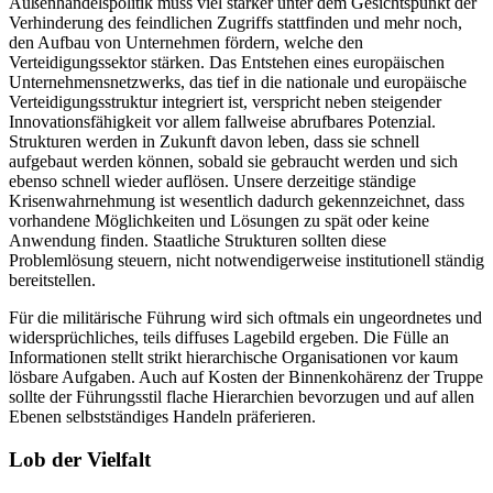
Außenhandelspolitik muss viel stärker unter dem Gesichtspunkt der
Verhinderung des feindlichen Zugriffs stattfinden und mehr noch,
den Aufbau von Unternehmen fördern, welche den
Verteidigungssektor stärken. Das Entstehen eines europäischen
Unternehmensnetzwerks, das tief in die nationale und europäische
Verteidigungsstruktur integriert ist, verspricht neben steigender
Innovationsfähigkeit vor allem fallweise abrufbares Potenzial.
Strukturen werden in Zukunft davon leben, dass sie schnell
aufgebaut werden können, sobald sie gebraucht werden und sich
ebenso schnell wieder auflösen. Unsere derzeitige ständige
Krisenwahrnehmung ist wesentlich dadurch gekennzeichnet, dass
vorhandene Möglichkeiten und Lösungen zu spät oder keine
Anwendung finden. Staatliche Strukturen sollten diese
Problemlösung steuern, nicht notwendigerweise institutionell ständig
bereitstellen.
Für die militärische Führung wird sich oftmals ein ungeordnetes und
widersprüchliches, teils diffuses Lagebild ergeben. Die Fülle an
Informationen stellt strikt hierarchische Organisationen vor kaum
lösbare Aufgaben. Auch auf Kosten der Binnenkohärenz der Truppe
sollte der Führungsstil flache Hierarchien bevorzugen und auf allen
Ebenen selbstständiges Handeln präferieren.
Lob der Vielfalt